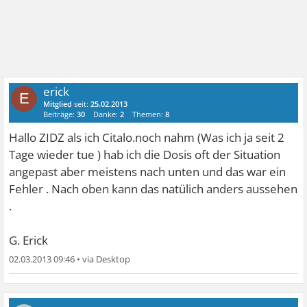
erick
E
Mitglied
seit:
25.02.2013
Beiträge:
30
Danke:
2
Themen:
8
Hallo ZIDZ als ich Citalo.noch nahm (Was ich ja seit 2
Tage wieder tue ) hab ich die Dosis oft der Situation
angepast aber meistens nach unten und das war ein
Fehler . Nach oben kann das natülich anders aussehen
.
G. Erick
02.03.2013 09:46
•