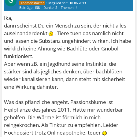
G
•
Mitglied
seit:
10.06.2013
Beiträge:
138
Danke:
2
Themen:
4
Ika,
dann scheinst Du ein Mensch zu sein, der nicht alles
auseinanderdenkt
. Tiere tuen das nämlich nicht
und lassen die Substanz ungehindert wirken. Ich habe
wirklich keine Ahnung wie Bachlüte oder Gnoboli
funktioniert.
Aber wenn zB. ein Jagdhund seine Instinkte, die
stärker sind als jegliches denken, über bachblüten
wieder kanalisieren kann, dann steht mit sicherheit
eine Wirkung dahinter.
Was das pflanzliche angeht. Passionsblume ist
Heilpflanze des jahres 2011. Hatte mir wunderbar
geholfen. Die Wärme ist förmlich in mich
reingekrochen. Als Tinktur zu empfehlen. Leider
Hochdosiert trotz Onlineapotheke, teuer