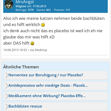
MrsAngst
Mitglied
seit:
17.05.2013
Beiträge:
3779
Danke:
821
Themen:
111
Also ich wie meine katzen nehmen beide bachblüten
und es hilft wirklich
ich denk auch nicht das es placebo ist weil ich eh nie
glaube das mir was hilft xD
aber DAS hilft
14.06.2013 16:52
•
Ähnliche Themen
Nerventee zur Beruhigung / nur Placebo?
Antidepressiva sehr niedrige Dosis - Placebo?
Medikament ohne Wirkung? Placebo-Effekt?
Bachblüten rescue