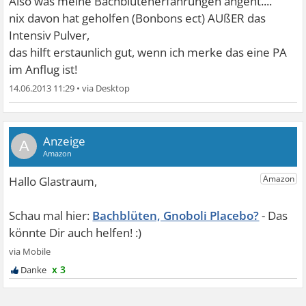
Also was meine Bachblütenerfahrungen angeht....
nix davon hat geholfen (Bonbons ect) AUßER das
Intensiv Pulver,
das hilft erstaunlich gut, wenn ich merke das eine PA
im Anflug ist!
14.06.2013 11:29
•
A
Bachblüten, Gnoboli Placebo?
x 3