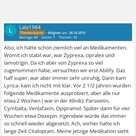
Lala1984
L
•
Mitglied
seit:
28.10.2015
Beiträge:
43
Danke:
7
Themen:
15
Also, ich hätte schon ziemlich viel an Medikamenten.
Womit ich stabil war, war Zyprexa, cipralex und
lamotrigin. Da ich aber von Zyprexa so viel
zugenommen habe, versuchten wir erst Abilify. Das
half super, war aber immer sehr unruhig. Dann kam
Lyrica- kam ich nicht mit klar. Vor 2 1/2 Jahren wurden
folgende Medikamente ausprobiert, aber alle nur
etwa 2 Wochen ( war in der Klinik): Paroxetin,
Cymbalta, Venlafaxin, Opipramol. Später dann für vier
Wochen etwa Doxepin. Irgendwie würde das immer
so schnell wieder abgesetzt. Ach, vorher hatte ich
lange Zeit Citalopram. Meine jetzige Medikation sieht