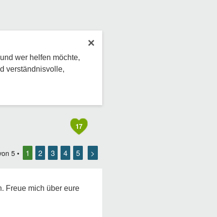
×
 und wer helfen möchte,
d verständnisvolle,
17
1
2
3
4
5
>
von
5
•
n. Freue mich über eure