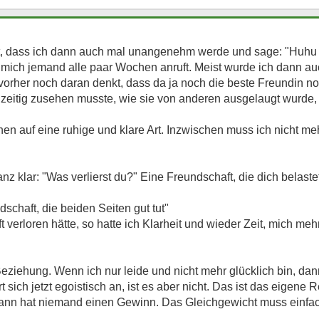
nt, dass ich dann auch mal unangenehm werde und sage: "Huhu 
mich jemand alle paar Wochen anruft. Meist wurde ich dann au
vorher noch daran denkt, dass da ja noch die beste Freundin n
hzeitig zusehen musste, wie sie von anderen ausgelaugt wurde, 
chen auf eine ruhige und klare Art. Inzwischen muss ich nicht m
z klar: "Was verlierst du?" Eine Freundschaft, die dich belaste
chaft, die beiden Seiten gut tut"
 verloren hätte, so hatte ich Klarheit und wieder Zeit, mich me
Beziehung. Wenn ich nur leide und nicht mehr glücklich bin, da
t sich jetzt egoistisch an, ist es aber nicht. Das ist das eigen
, dann hat niemand einen Gewinn. Das Gleichgewicht muss einfa