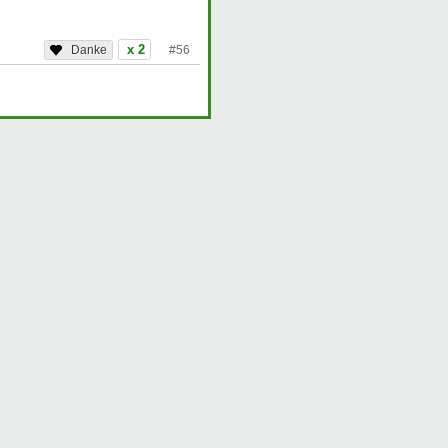
x 2
#56