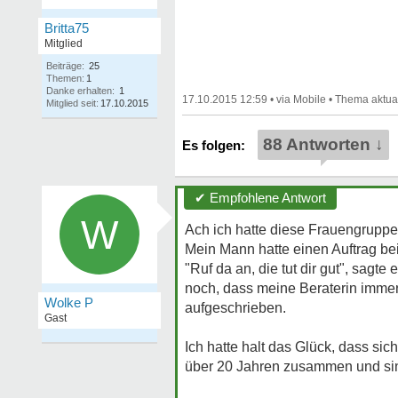
Britta75
Mitglied
Beiträge:
25
Themen:
1
Danke erhalten:
1
17.10.2015 12:59
•
•
Mitglied seit:
17.10.2015
88 Antworten ↓
✔ Empfohlene Antwort
W
Ach ich hatte diese Frauengruppe
Mein Mann hatte einen Auftrag be
"Ruf da an, die tut dir gut", sagte
noch, dass meine Beraterin immer
Wolke P
aufgeschrieben.
Gast
Ich hatte halt das Glück, dass sic
über 20 Jahren zusammen und si