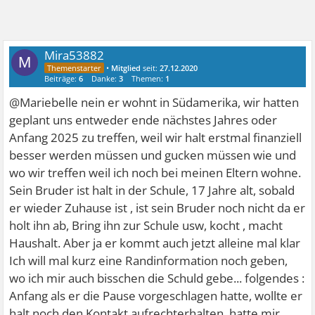
Mira53882
M
•
Mitglied
seit:
27.12.2020
Beiträge:
6
Danke:
3
Themen:
1
@Mariebelle nein er wohnt in Südamerika, wir hatten
geplant uns entweder ende nächstes Jahres oder
Anfang 2025 zu treffen, weil wir halt erstmal finanziell
besser werden müssen und gucken müssen wie und
wo wir treffen weil ich noch bei meinen Eltern wohne.
Sein Bruder ist halt in der Schule, 17 Jahre alt, sobald
er wieder Zuhause ist , ist sein Bruder noch nicht da er
holt ihn ab, Bring ihn zur Schule usw, kocht , macht
Haushalt. Aber ja er kommt auch jetzt alleine mal klar
Ich will mal kurz eine Randinformation noch geben,
wo ich mir auch bisschen die Schuld gebe... folgendes :
Anfang als er die Pause vorgeschlagen hatte, wollte er
halt noch den Kontakt aufrechterhalten, hatte mir