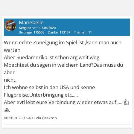
Mariebelle
Mitglied
seit:
07.06.2020
Beiträge:
115505
Danke:
113157
Themen:
11
Wenn echte Zuneigung im Spiel ist ,kann man auch
warten.
Aber Suedamerika ist schon arg weit weg.
Moechtest du sagen in welchem Land?Das muss du
aber
nicht.
Ich wohne selbst in den USA und kenne
Flugpreise,Unterbringung etc.....
👍
Aber evtl lebt eure Verbindung wieder etwas auf.....
🙏
06.10.2023 16:40
•