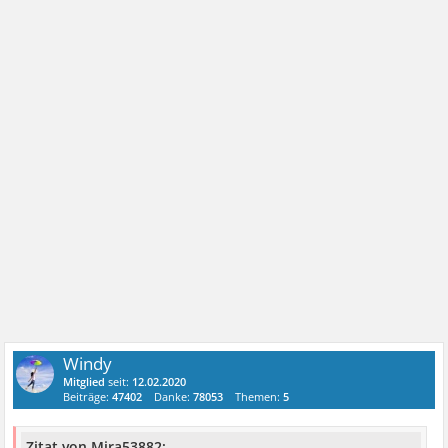
Windy
Mitglied
seit:
12.02.2020
Beiträge:
47402
Danke:
78053
Themen:
5
Zitat von Mira53882: