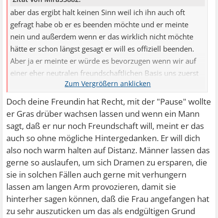
aber das ergibt halt keinen Sinn weil ich ihn auch oft
gefragt habe ob er es beenden möchte und er meinte
nein und außerdem wenn er das wirklich nicht möchte
hätte er schon längst gesagt er will es offiziell beenden.
Aber ja er meinte er würde es bevorzugen wenn wir auf
einer eher neutralen freundschaftlichen Basis uns zuerst
befinden weil man während so einer Pause nicht wirklich
eine romantische Beziehung pflegen kann und er es auch
Doch deine Freundin hat Recht, mit der "Pause" wollte
gerade nicht mehr kann.
er Gras drüber wachsen lassen und wenn ein Mann
sagt, daß er nur noch Freundschaft will, meint er das
auch so ohne mögliche Hintergedanken. Er will dich
also noch warm halten auf Distanz. Männer lassen das
gerne so auslaufen, um sich Dramen zu ersparen, die
sie in solchen Fällen auch gerne mit verhungern
lassen am langen Arm provozieren, damit sie
hinterher sagen können, daß die Frau angefangen hat
zu sehr auszuticken um das als endgültigen Grund