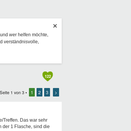
×
 und wer helfen möchte,
d verständnisvolle,
122
1
2
3
>
 Seite
1
von
3
•
e/Treffen. Das war sehr
der 1 Flasche, sind die