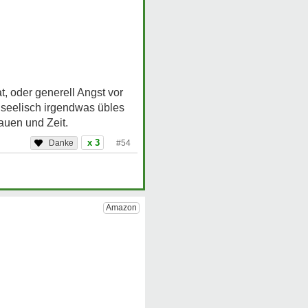
, oder generell Angst vor
er seelisch irgendwas übles
rauen und Zeit.
x 3
#54