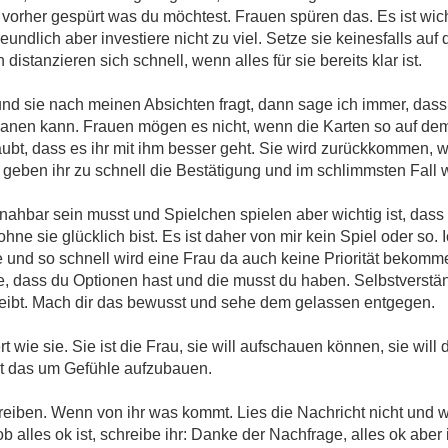
orher gespürt was du möchtest. Frauen spüren das. Es ist wich
eundlich aber investiere nicht zu viel. Setze sie keinesfalls auf 
istanzieren sich schnell, wenn alles für sie bereits klar ist.
nd sie nach meinen Absichten fragt, dann sage ich immer, da
lanen kann. Frauen mögen es nicht, wenn die Karten so auf dem 
ubt, dass es ihr mit ihm besser geht. Sie wird zurückkommen, 
geben ihr zu schnell die Bestätigung und im schlimmsten Fall w
unnahbar sein musst und Spielchen spielen aber wichtig ist, dass
hne sie glücklich bist. Es ist daher von mir kein Spiel oder s
nd so schnell wird eine Frau da auch keine Priorität bekommen
te, dass du Optionen hast und die musst du haben. Selbstverstä
eibt. Mach dir das bewusst und sehe dem gelassen entgegen.
t wie sie. Sie ist die Frau, sie will aufschauen können, sie will 
t das um Gefühle aufzubauen.
reiben. Wenn von ihr was kommt. Lies die Nachricht nicht und 
ob alles ok ist, schreibe ihr: Danke der Nachfrage, alles ok abe