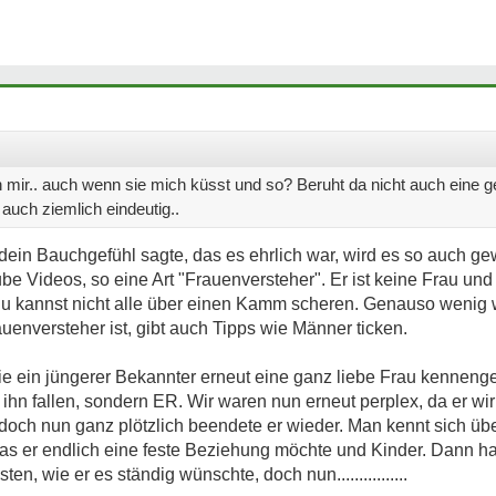
n mir.. auch wenn sie mich küsst und so? Beruht da nicht auch eine
auch ziemlich eindeutig..
dein Bauchgefühl sagte, das es ehrlich war, wird es so auch g
ube Videos, so eine Art "Frauenversteher". Er ist keine Frau un
 Du kannst nicht alle über einen Kamm scheren. Genauso wenig w
auenversteher ist, gibt auch Tipps wie Männer ticken.
 ein jüngerer Bekannter erneut eine ganz liebe Frau kennengele
n ihn fallen, sondern ER. Wir waren nun erneut perplex, da er wir
 doch nun ganz plötzlich beendete er wieder. Man kennt sich übe
 das er endlich eine feste Beziehung möchte und Kinder. Dann hat
ten, wie er es ständig wünschte, doch nun................