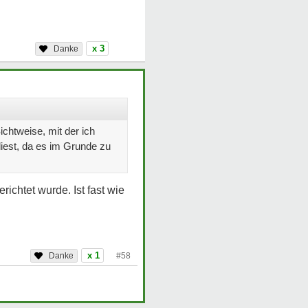
x 3
chtweise, mit der ich
liest, da es im Grunde zu
ichtet wurde. Ist fast wie
x 1
#58