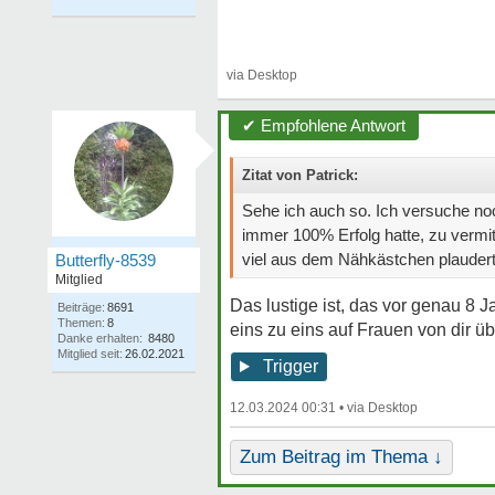
✔ Empfohlene Antwort
Zitat von Patrick:
Sehe ich auch so. Ich versuche no
immer 100% Erfolg hatte, zu vermitt
viel aus dem Nähkästchen plaudert. M
Butterfly-8539
Mitglied
Das lustige ist, das vor genau 8 
Beiträge:
8691
Themen:
8
eins zu eins auf Frauen von dir üb
Danke erhalten:
8480
Mitglied seit:
26.02.2021
Trigger
12.03.2024 00:31 •
Zum Beitrag im Thema ↓