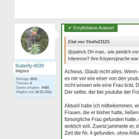
✔ Empfohlene Antwort
Zitat von Shelle23123:
@patrick Oh man.. wie peinlich vo
Interesse? Ihre Körpersprache war 
Butterfly-8539
Mitglied
Achwas. Glaub nicht alles. Wenn 
es mir vor wie einer von den yout
Beiträge:
8691
Themen:
8
nicht wissen wie eine Frau tickt.
Danke erhalten:
8480
Der selbe, der bei youtube der Fr
Mitglied seit:
26.02.2021
Aktuell habe ich mitbekommen, wie
Frauen, die er bisher hatte, ließe
fürsorgliche Frau gefunden hatte,
wirklich will. Zuerst jammerte er,
Zeit die Nr. 4 gefunden, ohne Altlas