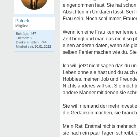
eingenommen hast. Sie hat schon v
Absichten im Unklaren lässt. Sei fr
Frau sein. Noch schlimmer, Frauen d
Patrick
Mitglied
Wenn ich eine Frau kennenlerne u
Beiträge:
467
Themen:
3
Zeit bringt und man das nicht so p
Danke erhalten:
744
einen anderen daten, wenn sie gla
Mitglied seit:
30.01.2022
selben Fehler machen wie du. Sie 
Ich will jetzt nicht sagen das du 
Leben ohne sie hast und du auch o
Hobbies, meinen Job und Freunde u
Nichts anderes will sie. Sie möch
andere Männer mit denen sie schr
Sie will niemand der mehr investier
die Gedanken machen, sie brauch
Mein Rat: Erstmal nichts mehr sch
sie nach ein paar Tagen schreibt, 