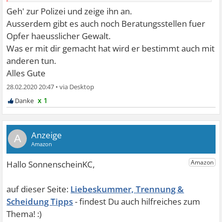
verdient. Meine Sachen sind nun alle bei meiner Mutter
Geh' zur Polizei und zeige ihn an.
und ich will nicht mehr zu ihm zurück.
Ausserdem gibt es auch noch Beratungsstellen fuer
Opfer haeusslicher Gewalt.
Was er mit dir gemacht hat wird er bestimmt auch mit
anderen tun.
Alles Gute
28.02.2020 20:47
•
x 1
A
Liebeskummer, Trennung &
Scheidung Tipps