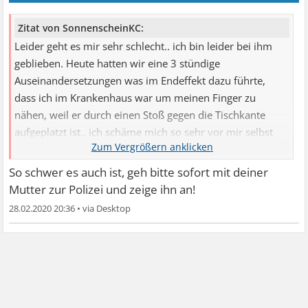
Zitat von SonnenscheinKC:
Leider geht es mir sehr schlecht.. ich bin leider bei ihm
geblieben. Heute hatten wir eine 3 stündige
Auseinandersetzungen was im Endeffekt dazu führte,
dass ich im Krankenhaus war um meinen Finger zu
nähen, weil er durch einen Stoß gegen die Tischkante
aufgeplatzt ist.. ich schäme mich so sehr vor mir selbst
und er zeigt wie immer keine Reue und denkt ich hätte es
verdient.
So schwer es auch ist, geh bitte sofort mit deiner
Meine Sachen sind nun alle bei meiner Mutter und ich will
Mutter zur Polizei und zeige ihn an!
nicht mehr zu ihm zurück.
28.02.2020 20:36
•