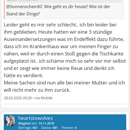
@SonnenscheinKC Wie geht es dir heute? Wie ist der
Stand der Dinge?
Leider geht es mir sehr schlecht.. ich bin leider bei
ihm geblieben. Heute hatten wir eine 3 stündige
Auseinandersetzungen was im Endeffekt dazu führte,
dass ich im Krankenhaus war um meinen Finger zu
nähen, weil er durch einen Stoß gegen die Tischkante
aufgeplatzt ist.. ich schäme mich so sehr vor mir selbst
und er zeigt wie immer keine Reue und denkt ich
hätte es verdient.
Meine Sachen sind nun alle bei meiner Mutter und ich
will nicht mehr zu ihm zurück.
28.02.2020 20:29
•
heartstowolves
Mitglied
seit:
14.11.2018
Beiträge:
661
Danke:
681
Themen:
6