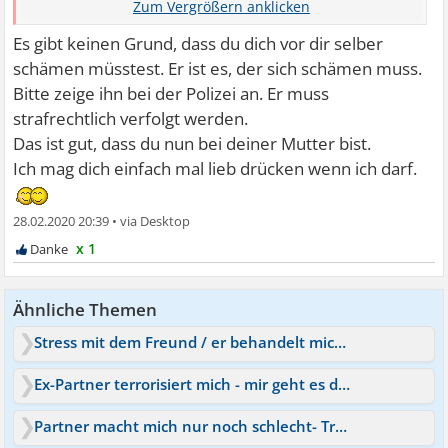
und er zeigt wie immer keine Reue und denkt ich hätte es
verdient. Meine Sachen sind nun alle bei meiner Mutter
Es gibt keinen Grund, dass du dich vor dir selber
und ich will nicht mehr zu ihm zurück.
schämen müsstest. Er ist es, der sich schämen muss.
Bitte zeige ihn bei der Polizei an. Er muss
strafrechtlich verfolgt werden.
Das ist gut, dass du nun bei deiner Mutter bist.
Ich mag dich einfach mal lieb drücken wenn ich darf.
28.02.2020 20:39
•
x 1
Ähnliche Themen
Stress mit dem Freund / er behandelt mich schlecht
Ex-Partner terrorisiert mich - mir geht es deshalb schlecht
Partner macht mich nur noch schlecht- Trennung?