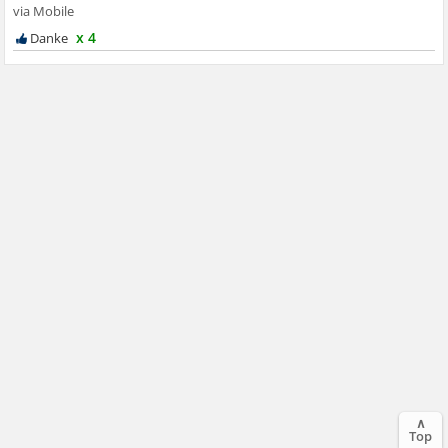
x 4
∧
Top