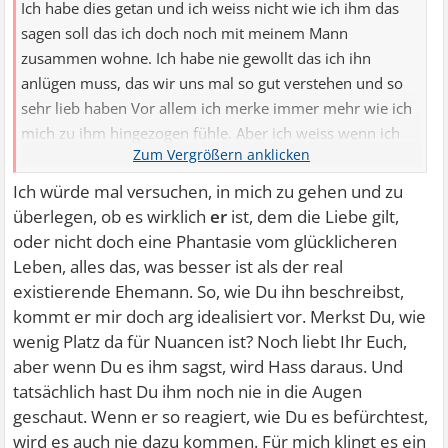
Ich habe dies getan und ich weiss nicht wie ich ihm das
sagen soll das ich doch noch mit meinem Mann
zusammen wohne. Ich habe nie gewollt das ich ihn
anlügen muss, das wir uns mal so gut verstehen und so
sehr lieb haben Vor allem ich merke immer mehr wie ich
mich zu ihm hingezogen fühle. Aber ich weiss wenn ich
ihm in die Augen schaue und ihm die Wahrheit sage das
er mich dann hassen wird. Doch ich kann ich möchte ihn
Ich würde mal versuchen, in mich zu gehen und zu
nicht verlieren denn er ist einzigartig er ist etwas
überlegen, ob es wirklich
er
ist, dem die Liebe gilt,
besonderers ......
oder nicht doch eine Phantasie vom glücklicheren
So jemanden gibt es kein zweites mal
Leben, alles das, was besser ist als der real
Bitte gebt mir einen Rat soll ich offen mit ihm reden und
existierende Ehemann. So, wie Du ihn beschreibst,
darauf hoffen, dass er es verstehen und vielleicht mich
kommt er mir doch arg idealisiert vor. Merkst Du, wie
schon so dolle in seinem Herzen hat das er mir das
wenig Platz da für Nuancen ist? Noch liebt Ihr Euch,
berzeihen kann ??
aber wenn Du es ihm sagst, wird Hass daraus. Und
tatsächlich hast Du ihm noch nie in die Augen
geschaut. Wenn er so reagiert, wie Du es befürchtest,
wird es auch nie dazu kommen. Für mich klingt es ein