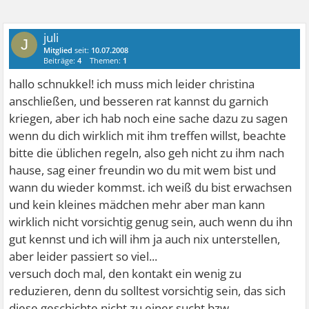
juli
J
Mitglied
seit:
10.07.2008
Beiträge:
4
Themen:
1
hallo schnukkel! ich muss mich leider christina
anschließen, und besseren rat kannst du garnich
kriegen, aber ich hab noch eine sache dazu zu sagen
wenn du dich wirklich mit ihm treffen willst, beachte
bitte die üblichen regeln, also geh nicht zu ihm nach
hause, sag einer freundin wo du mit wem bist und
wann du wieder kommst. ich weiß du bist erwachsen
und kein kleines mädchen mehr aber man kann
wirklich nicht vorsichtig genug sein, auch wenn du ihn
gut kennst und ich will ihm ja auch nix unterstellen,
aber leider passiert so viel...
versuch doch mal, den kontakt ein wenig zu
reduzieren, denn du solltest vorsichtig sein, das sich
diese geschichte nicht zu einer sucht bzw.