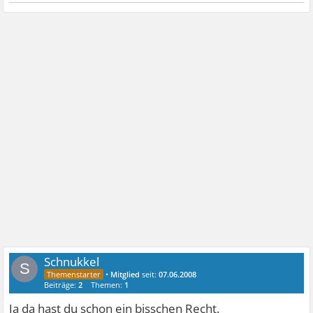
Schnukkel
S
•
Mitglied
seit:
07.06.2008
Beiträge:
2
Themen:
1
Ja da hast du schon ein bisschen Recht.