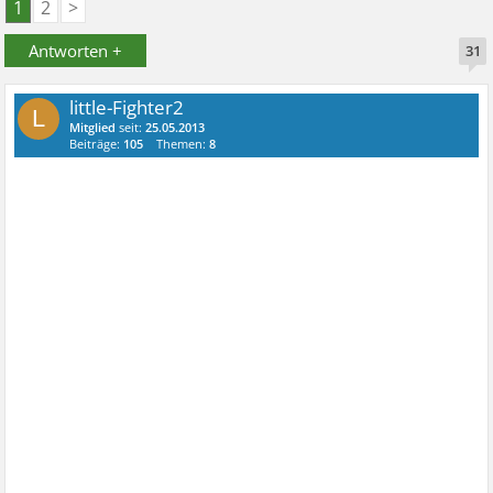
1
2
>
Antworten +
31
little-Fighter2
L
Mitglied
seit:
25.05.2013
Beiträge:
105
Themen:
8