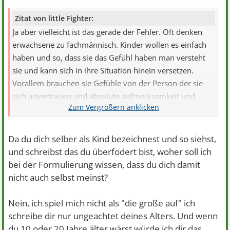
Zitat von little Fighter:
Ja aber vielleicht ist das gerade der Fehler. Oft denken
erwachsene zu fachmännisch. Kinder wollen es einfach
haben und so, dass sie das Gefühl haben man versteht
sie und kann sich in ihre Situation hinein versetzen.
Vorallem brauchen sie Gefühle von der Person der sie
sich anvertrauen und absolute aufmerksamkeit und
interesse.
Wenn man da von irgendetwas mit Genetik redet ist das
Kind nur verwirrt.
Da du dich selber als Kind bezeichnest und so siehst,
und schreibst das du überfodert bist, woher soll ich
bei der Formulierung wissen, dass du dich damit
nicht auch selbst meinst?
Nein, ich spiel mich nicht als "die große auf" ich
schreibe dir nur ungeachtet deines Alters. Und wenn
du 10 oder 20 Jahre älter wärst würde ich dir das