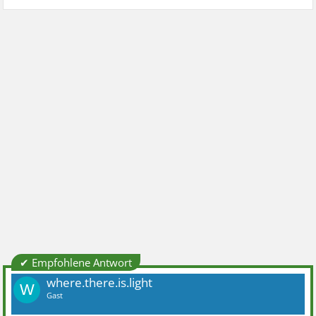
✔ Empfohlene Antwort
where.there.is.light
W
Gast