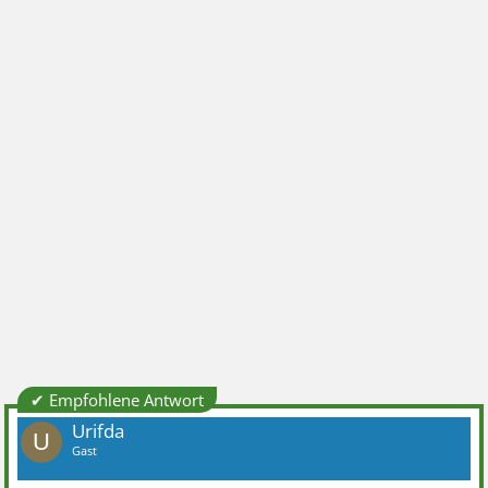
✔ Empfohlene Antwort
Urifda
U
Gast