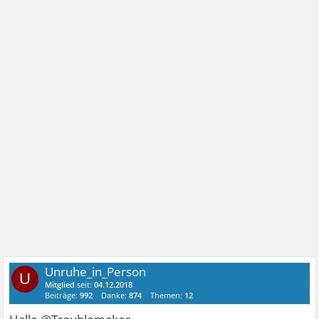
Unruhe_in_Person
U
Mitglied
seit:
04.12.2018
Beiträge:
992
Danke:
874
Themen:
12