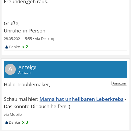
Freunden,geh raus.
Gruße,
Unruhe_in_Person
28.05.2021 15:55
•
x 2
A
Mama hat unheilbaren Leberkrebs
x 3