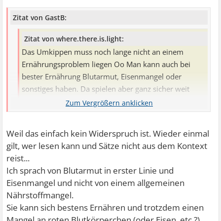
Zitat von GastB:
Zitat von where.there.is.light:
Das Umkippen muss noch lange nicht an einem
Ernährungsproblem liegen Oo Man kann auch bei
bester Ernährung Blutarmut, Eisenmangel oder
sonstiges haben. Da spielen aber ganz sicher weit
mehr Faktoren eine Rolle.
Warum in die Nähe schweifen, sieh, das Gute liegt so fern
...
Weil das einfach kein Widerspruch ist. Wieder einmal
gilt, wer lesen kann und Sätze nicht aus dem Kontext
reist...
Zitat von where.there.is.light:
Ich sprach von Blutarmut in erster Linie und
Aber allein, dass du nach der Blutspende umgekippt
Eisenmangel und nicht von einem allgemeinen
bist, kann schon auf einen zuvor bestehenden Mangel
Nährstoffmangel.
hindeuten.
Sie kann sich bestens Ernähren und trotzdem einen
Mangel an roten Blutkörperchen (oder Eisen, etc.?)