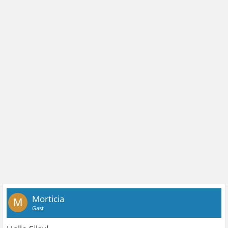
Morticia
M
Gast