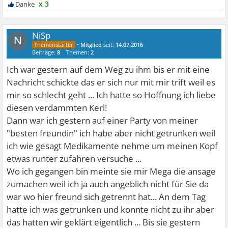
x 3
NiSp
N
•
Mitglied
seit:
14.07.2016
Beiträge:
8
Themen:
2
Ich war gestern auf dem Weg zu ihm bis er mit eine
Nachricht schickte das er sich nur mit mir trift weil es
mir so schlecht geht ... Ich hatte so Hoffnung ich liebe
diesen verdammten Kerl!
Dann war ich gestern auf einer Party von meiner
"besten freundin" ich habe aber nicht getrunken weil
ich wie gesagt Medikamente nehme um meinen Kopf
etwas runter zufahren versuche ...
Wo ich gegangen bin meinte sie mir Mega die ansage
zumachen weil ich ja auch angeblich nicht für Sie da
war wo hier freund sich getrennt hat... An dem Tag
hatte ich was getrunken und konnte nicht zu ihr aber
das hatten wir geklärt eigentlich ... Bis sie gestern