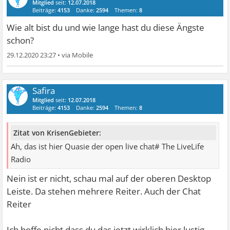
Mitglied
seit:
12.07.2018
Beiträge:
4153
Danke:
2594
Themen:
8
Wie alt bist du und wie lange hast du diese Ängste
schon?
29.12.2020 23:27
•
Safira
Mitglied
seit:
12.07.2018
Beiträge:
4153
Danke:
2594
Themen:
8
Zitat von KrisenGebieter:
Ah, das ist hier Quasie der open live chat# The LiveLife
Radio
Nein ist er nicht, schau mal auf der oberen Desktop
Leiste. Da stehen mehrere Reiter. Auch der Chat
Reiter
Ich hoffe nicht dass du das jetzt wirklich hier lustig