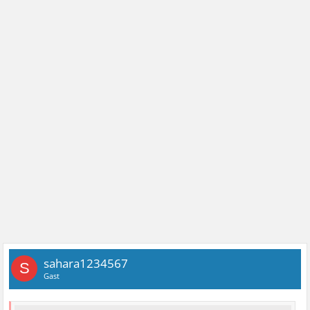
sahara1234567
S
Gast