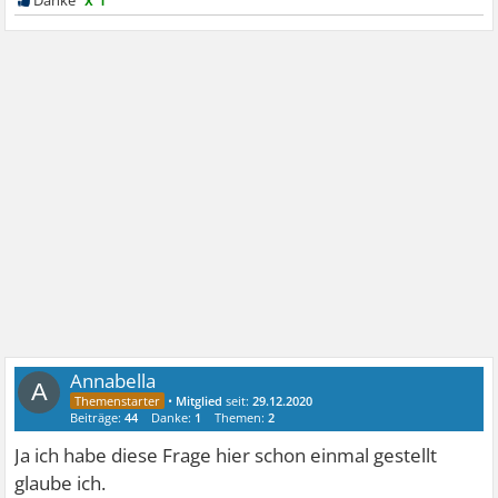
Annabella
A
•
Mitglied
seit:
29.12.2020
Beiträge:
44
Danke:
1
Themen:
2
Ja ich habe diese Frage hier schon einmal gestellt
glaube ich.