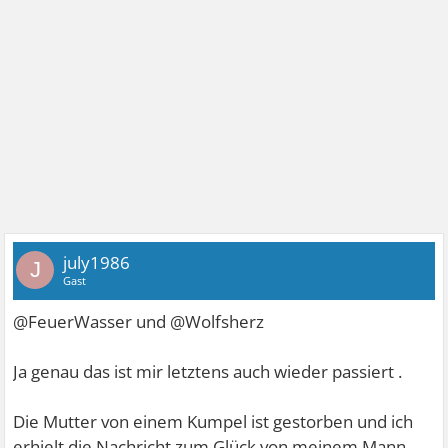
july1986
J
Gast
@FeuerWasser und @Wolfsherz
Ja genau das ist mir letztens auch wieder passiert .
Die Mutter von einem Kumpel ist gestorben und ich
erhielt die Nachricht zum Glück von meinem Mann .