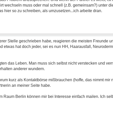
rt wechseln muss oder mal schnell (z.B. gemeinsam?) unter di
as hier so zu schreiben, als umzusetzen...ich arbeite dran.
erer Stelle geschrieben habe, reagieren die meisten Freunde 
end etwas hat doch jeder, sei es nun HH, Haarausfall, Neurodermi
eiligten das Leben. Man muss sich selbst nicht verstecken und v
erhalten anderer wundern.
orum kurz als Kontaktbörse mißbrauchen (hoffe, das nimmt mir n
rtnerin an meiner Seite habe.
em Raum Berlin können mir bei Interesse einfach mailen. Ich sel