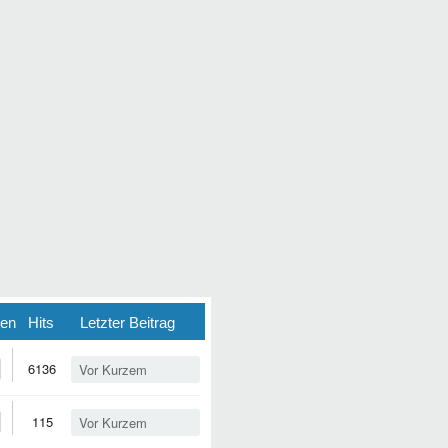
ten
Hits
Letzter Beitrag
6136
Vor Kurzem
115
Vor Kurzem