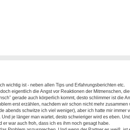
ch wichtig ist - neben allen Tips und Erfahrungsberichten etc.
och eigentlich die Angst vor Reaktionen der Mitmenschen, die 
nsch" gerade auch körperlich kommt, desto schlimmer ist die 
roblem erst erzählen, nachdem wir schon nicht mehr zusammen w
e abends schwitze ich viel weniger), aber ich hatte mir imme
. Und je länger man wartet, desto schwieriger wird es eben. Un
d er war auch froh, dass ich es ihm noch gesagt habe.
das Problem anzusprechen. Und wenn der Partner es weiß, ist 