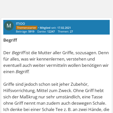
moo
M
•
Mitglied
seit:
17.02.2021
Beiträge:
5919
Danke:
12247
Themen:
27
Begriff
Der
Begriff
ist die Mutter aller Griffe, sozusagen. Denn
für alles, was wir kennenlernen, verstehen und
eventuell auch weiter vermitteln wollen benötigen wir
einen
Begriff
.
Griffe sind jedoch schon seit jeher Zubehör,
Hilfsvorrichtung, Mittel zum Zweck. Ohne Griff hebt
sich der Maßkrug nur sehr umständlich, eine Tasse
ohne Griff nennt man zudem auch deswegen Schale.
Ich denke bei einer Schale Tee z. B. an zwei Hände, die