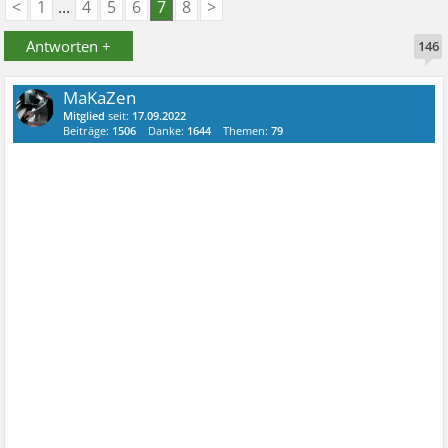
<
1
...
4
5
6
7
8
>
Antworten +
146
MaKaZen
Mitglied
seit:
17.09.2022
Beiträge:
1506
Danke:
1644
Themen:
79