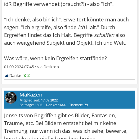
idR Begriffe verwendet (braucht?!) - also "Ich".
"Ich denke, also bin ich". Erweitert könnte man auch
sagen: "Ich ergreife, also finde
ich
Halt." Durch
Ergreifen findet das Ich Halt. Begriffe
schaffen
also
auch weitgehend Subjekt und Objekt, Ich und Welt.
Was wäre, wenn kein Ergreifen stattfände?
01.09.2024 07:45
•
x 2
MaKaZen
Mitglied
seit:
17.09.2022
Beiträge:
1506
Danke:
1644
Themen:
79
Jenseits von Begriffen gibt es Bilder, Fantasien,
Träume, etc. Bei Bildern entsteht bei mir keine
Trennung, nur wenn ich das, was ich sehe, bewerte,
beurteile oder einfach nur beschreibe.