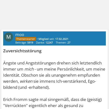
moo
M
•
Mitglied
seit:
17.02.2021
Beiträge:
5919
Danke:
12247
Themen:
27
Zuversichtsstörung
Ängste und Angststörungen drehen sich letztendlich
immer um
mich
- um meine Persönlichkeit, um meine
Identität. Obschon sie als unangenehm empfunden
werden,
wirken
sie immens Ich-verstärkend, Ego-
bildend (und -erhaltend).
Erich Fromm sagte mal sinngemäß, dass die (geistig)
"Verrückten" eigentlich eher als gesund zu