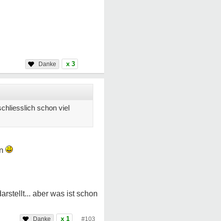
x 3
hliesslich schon viel
en
rstellt... aber was ist schon
x 1
#103