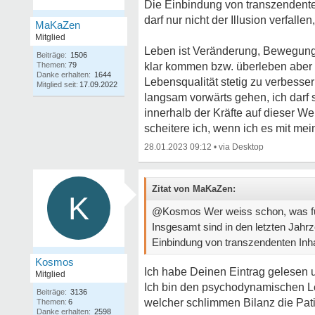
Die Einbindung von transzendenten
darf nur nicht der Illusion verfall
MaKaZen
Mitglied
Leben ist Veränderung, Bewegung a
Beiträge:
1506
Themen:
79
klar kommen bzw. überleben aber a
Danke erhalten:
1644
Lebensqualität stetig zu verbess
Mitglied seit:
17.09.2022
langsam vorwärts gehen, ich darf s
innerhalb der Kräfte auf dieser Wel
scheitere ich, wenn ich es mit mei
28.01.2023 09:12
•
Zitat von MaKaZen:
K
@Kosmos Wer weiss schon, was für 
Insgesamt sind in den letzten Jahrz
Einbindung von transzendenten Inhalt
Kosmos
Ich habe Deinen Eintrag gelesen un
Mitglied
Ich bin den psychodynamischen Le
Beiträge:
3136
welcher schlimmen Bilanz die Pat
Themen:
6
Danke erhalten:
2598