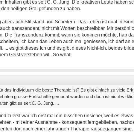
 Inhalten gibt es seit C. G. Jung. Die kreativen Leute haben 
en, den heiligen Gral gefunden zu haben.
ber auch Stillstand und Scheitern. Das Leben ist dual in Sinne
uch transzendent, nicht mit Worten beschreibbar. Mir persönlic
ern. Die Transzendenz kommt, wann sie kommen möchte, hab da k
cheitern, ich kann das Leben auch mal geniessen, ich darf an et
t, ... es gibt dieses Ich und es gibt dieses Nicht-Ich, beides bil
nem Geist verstehen will. So what!
das Individuum die beste Therapie ist? Es gibt einfach zu viele Er
ehnten grosse Fortschritte gemacht worden und doch ist nicht wirklich
en gibt es seit C. G. Jung. ...
d zuerst war ich erst mal ein bisschen unsicher, weil es etwas 
hren - mit einer Ausnahme - konsequent ferngeblieben, nachd
ienten dort nach einer jahrlangen Therapie rausgegangen sind.