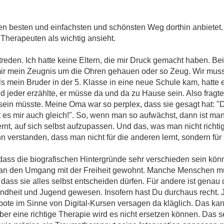
en besten und einfachsten und schönsten Weg dorthin anbietet. 
Therapeuten als wichtig ansieht.
reden. Ich hatte keine Eltern, die mir Druck gemacht haben. Bei
mir mein Zeugnis um die Ohren gehauen oder so Zeug. Wir musst
ls mein Bruder in der 5. Klasse in eine neue Schule kam, hatt
nd jeder erzählte, er müsse da und da zu Hause sein. Also frag
ein müsste. Meine Oma war so perplex, dass sie gesagt hat: "D
 es mir auch gleich!". So, wenn man so aufwächst, dann ist man 
rnt, auf sich selbst aufzupassen. Und das, was man nicht richti
 verstanden, dass man nicht für die anderen lernt, sondern für 
ass die biografischen Hintergründe sehr verschieden sein kö
t man den Umgang mit der Freiheit gewohnt. Manche Menschen m
 dass sie alles selbst entscheiden dürfen. Für andere ist genau 
dheit und Jugend gewesen. Insofern hast Du durchaus recht. 
ote im Sinne von Digital-Kursen versagen da kläglich. Das kan
aber eine richtige Therapie wird es nicht ersetzen können. Das 