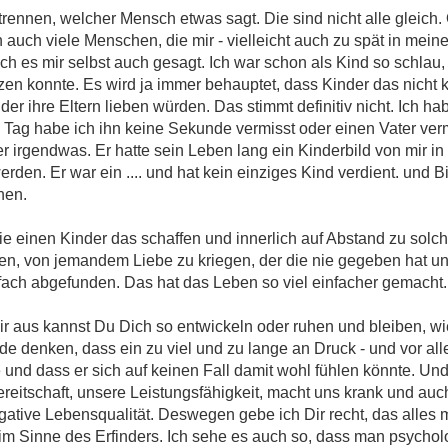
rennen, welcher Mensch etwas sagt. Die sind nicht alle gleich.
 auch viele Menschen, die mir - vielleicht auch zu spät in mein
ich es mir selbst auch gesagt. Ich war schon als Kind so schlau
ätzen konnte. Es wird ja immer behauptet, dass Kinder das nicht 
der ihre Eltern lieben würden. Das stimmt definitiv nicht. Ich 
 Tag habe ich ihn keine Sekunde vermisst oder einen Vater ve
er irgendwas. Er hatte sein Leben lang ein Kinderbild von mir in
den. Er war ein .... und hat kein einziges Kind verdient. und B
hen.
ie einen Kinder das schaffen und innerlich auf Abstand zu solc
en, von jemandem Liebe zu kriegen, der die nie gegeben hat un
fach abgefunden. Das hat das Leben so viel einfacher gemacht.
r aus kannst Du Dich so entwickeln oder ruhen und bleiben, wie
ide denken, dass ein zu viel und zu lange an Druck - und vor al
nd dass er sich auf keinen Fall damit wohl fühlen könnte. Und
eitschaft, unsere Leistungsfähigkeit, macht uns krank und auch
egative Lebensqualität. Deswegen gebe ich Dir recht, das alles
im Sinne des Erfinders. Ich sehe es auch so, dass man psycholo