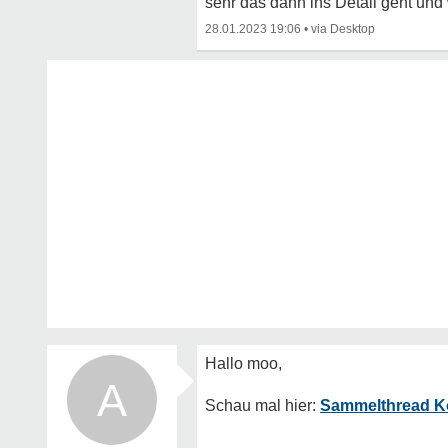
sehr das dann ins Detail geht und
28.01.2023 19:06
•
A
Sammelthread Ko