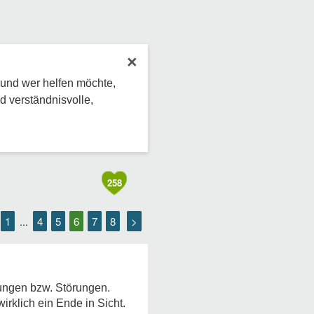
×
 und wer helfen möchte,
d verständnisvolle,
258
1
4
5
6
7
8
>
...
kungen bzw. Störungen.
irklich ein Ende in Sicht.