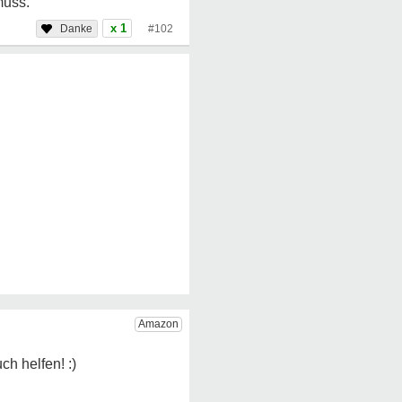
muss.
x 1
#102