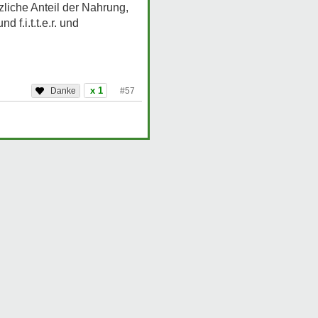
zliche Anteil der Nahrung,
f.i.t.t.e.r. und
x 1
#57