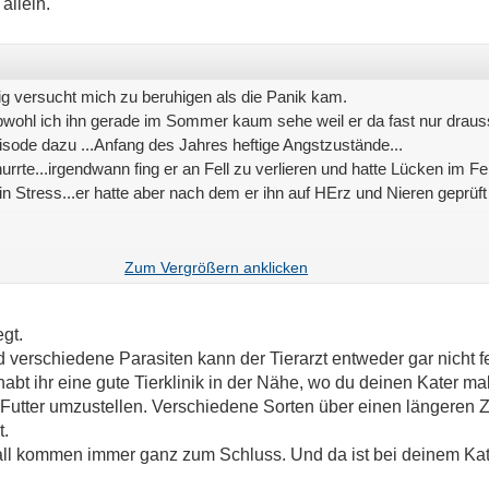
allein.
dig versucht mich zu beruhigen als die Panik kam.
wohl ich ihn gerade im Sommer kaum sehe weil er da fast nur drauss
ode dazu ...Anfang des Jahres heftige Angstzustände...
rrte...irgendwann fing er an Fell zu verlieren und hatte Lücken im Fel
ein Stress...er hatte aber nach dem er ihn auf HErz und Nieren geprüft
mir auch so leid
egt.
d verschiedene Parasiten kann der Tierarzt entweder gar nicht f
abt ihr eine gute Tierklinik in der Nähe, wo du deinen Kater ma
Futter umzustellen. Verschiedene Sorten über einen längeren 
t.
ll kommen immer ganz zum Schluss. Und da ist bei deinem Kat
!