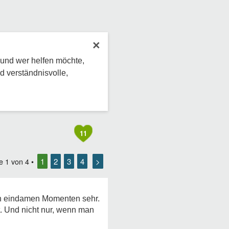
×
 und wer helfen möchte,
d verständnisvolle,
11
1
2
3
4
>
te
1
von
4
•
 in eindamen Momenten sehr.
t. Und nicht nur, wenn man