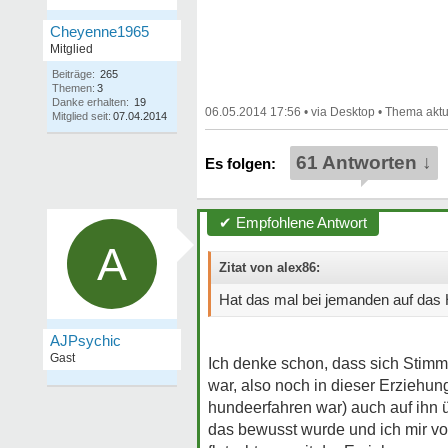
Cheyenne1965
Mitglied
Beiträge:
265
Themen:
3
Danke erhalten:
19
06.05.2014 17:56
•
•
Mitglied seit:
07.04.2014
61 Antworten ↓
✔ Empfohlene Antwort
A
Zitat von alex86:
Hat das mal bei jemanden auf das 
AJPsychic
Gast
Ich denke schon, dass sich Stimm
war, also noch in dieser Erziehun
hundeerfahren war) auch auf ihn ü
das bewusst wurde und ich mir vo