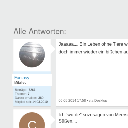
Jaaaaa.... Ein Leben ohne Tiere wä
doch immer wieder ein bißchen au
Fantasy
Mitglied
Beiträge:
7261
Themen:
7
Danke erhalten:
380
06.05.2014 17:58
•
Mitglied seit:
14.03.2010
Ich "wurde" sozusagen von Meers
C
Süßen....