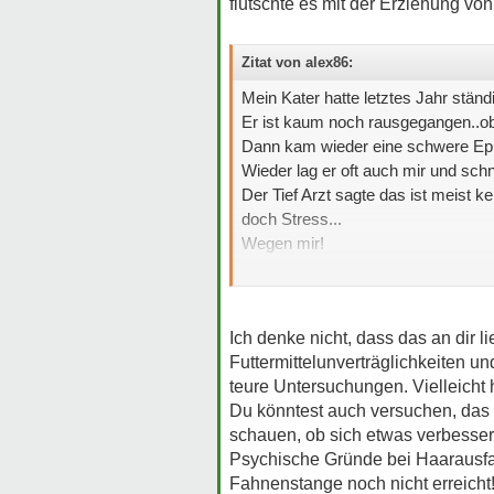
flutschte es mit der Erziehung von 
Zitat von alex86:
Mein Kater hatte letztes Jahr stän
Er ist kaum noch rausgegangen..ob
Dann kam wieder eine schwere Epis
Wieder lag er oft auch mir und schnu
Der Tief Arzt sagte das ist meist k
doch Stress...
Wegen mir!
Das fand ich total schlimm und Tat 
Ich denke nicht, dass das an dir li
Futtermittelunverträglichkeiten un
teure Untersuchungen. Vielleicht h
Du könntest auch versuchen, das 
schauen, ob sich etwas verbesser
Psychische Gründe bei Haarausfa
Fahnenstange noch nicht erreicht