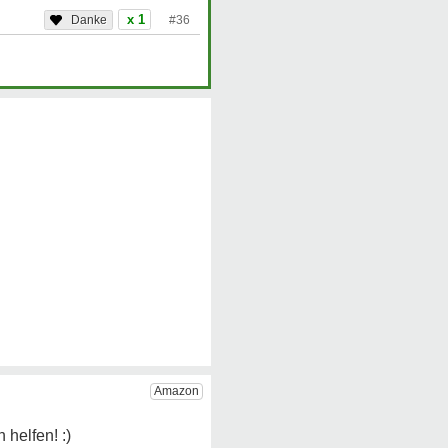
x 1
#36