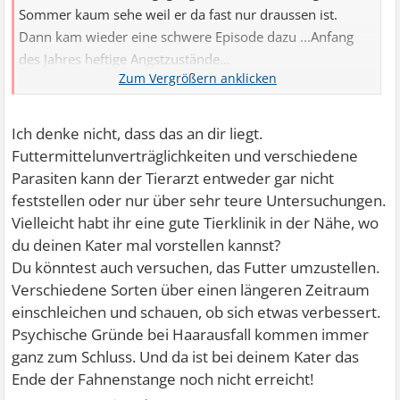
Sommer kaum sehe weil er da fast nur draussen ist.
Dann kam wieder eine schwere Episode dazu ...Anfang
des Jahres heftige Angstzustände...
Wieder lag er oft auch mir und schnurrte...irgendwann
fing er an Fell zu verlieren und hatte Lücken im Fell..
Der Tief Arzt sagte das ist meist kein Stress...er hatte aber
Ich denke nicht, dass das an dir liegt.
nach dem er ihn auf HErz und Nieren geprüft hat nix
Futtermittelunverträglichkeiten und verschiedene
gefunden ..also doch Stress...
Parasiten kann der Tierarzt entweder gar nicht
Wegen mir!
feststellen oder nur über sehr teure Untersuchungen.
Das fand ich total schlimm und Tat mir auch so leid
Vielleicht habt ihr eine gute Tierklinik in der Nähe, wo
du deinen Kater mal vorstellen kannst?
Du könntest auch versuchen, das Futter umzustellen.
Verschiedene Sorten über einen längeren Zeitraum
einschleichen und schauen, ob sich etwas verbessert.
Psychische Gründe bei Haarausfall kommen immer
ganz zum Schluss. Und da ist bei deinem Kater das
Ende der Fahnenstange noch nicht erreicht!