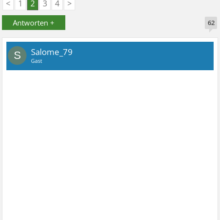
<
1
2
3
4
>
Antworten +
62
Salome_79
S
Gast