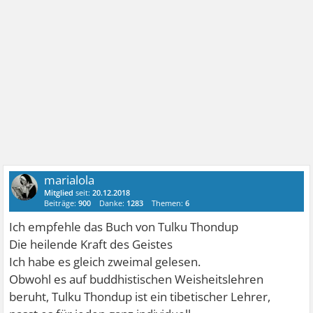
marialola
Mitglied
seit:
20.12.2018
Beiträge:
900
Danke:
1283
Themen:
6
Ich empfehle das Buch von Tulku Thondup
Die heilende Kraft des Geistes
Ich habe es gleich zweimal gelesen.
Obwohl es auf buddhistischen Weisheitslehren
beruht, Tulku Thondup ist ein tibetischer Lehrer,