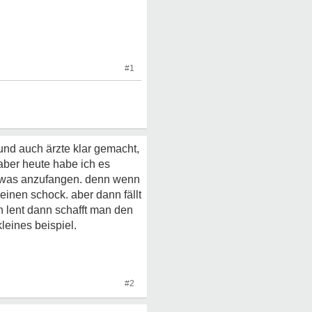
#1
 und auch ärzte klar gemacht,
aber heute habe ich es
e was anzufangen. denn wenn
einen schock. aber dann fällt
 lent dann schafft man den
kleines beispiel.
#2