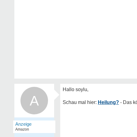
A
Heilung?