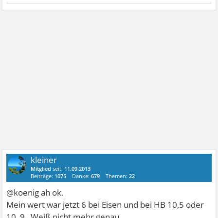
kleiner
Mitglied
seit:
11.09.2013
Beiträge:
1075
Danke:
679
Themen:
22
@koenig ah ok.
Mein wert war jetzt 6 bei Eisen und bei HB 10,5 oder
10, 9 . Weiß nicht mehr genau.