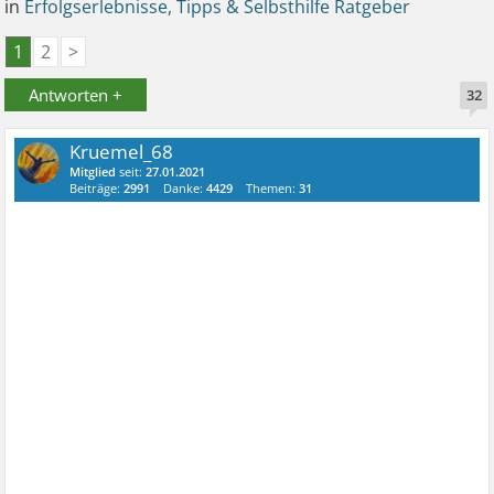
in
Erfolgserlebnisse, Tipps & Selbsthilfe Ratgeber
1
2
>
Antworten +
32
Kruemel_68
Mitglied
seit:
27.01.2021
Beiträge:
2991
Danke:
4429
Themen:
31