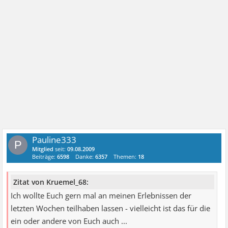
Pauline333
P
Mitglied
seit:
09.08.2009
Beiträge:
6598
Danke:
6357
Themen:
18
Zitat von Kruemel_68:
Ich wollte Euch gern mal an meinen Erlebnissen der
letzten Wochen teilhaben lassen - vielleicht ist das für die
ein oder andere von Euch auch ...