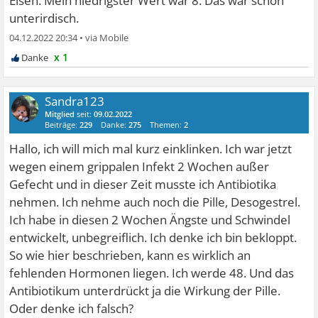
Eisen. Mein niedrigster Wert war 8. Das war schon
unterirdisch.
04.12.2022 20:34
•
x 1
Sandra123
Mitglied
seit:
09.02.2022
Beiträge:
229
Danke:
275
Themen:
2
Hallo, ich will mich mal kurz einklinken. Ich war jetzt
wegen einem grippalen Infekt 2 Wochen außer
Gefecht und in dieser Zeit musste ich Antibiotika
nehmen. Ich nehme auch noch die Pille, Desogestrel.
Ich habe in diesen 2 Wochen Ängste und Schwindel
entwickelt, unbegreiflich. Ich denke ich bin bekloppt.
So wie hier beschrieben, kann es wirklich an
fehlenden Hormonen liegen. Ich werde 48. Und das
Antibiotikum unterdrückt ja die Wirkung der Pille.
Oder denke ich falsch?