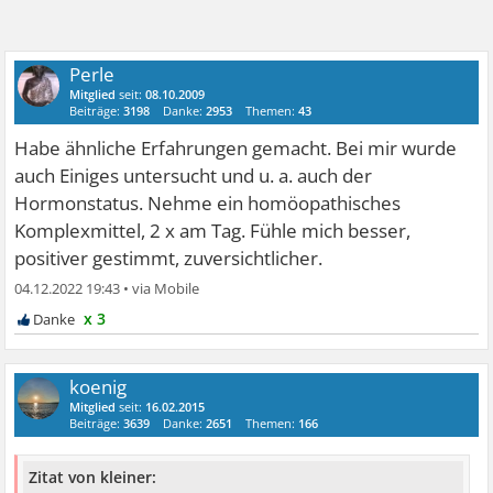
Perle
Mitglied
seit:
08.10.2009
Beiträge:
3198
Danke:
2953
Themen:
43
Habe ähnliche Erfahrungen gemacht. Bei mir wurde
auch Einiges untersucht und u. a. auch der
Hormonstatus. Nehme ein homöopathisches
Komplexmittel, 2 x am Tag. Fühle mich besser,
positiver gestimmt, zuversichtlicher.
04.12.2022 19:43
•
x 3
koenig
Mitglied
seit:
16.02.2015
Beiträge:
3639
Danke:
2651
Themen:
166
Zitat von kleiner: