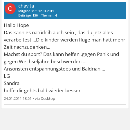
chavita
C
Mitglied
seit:
12.01.2011
Beiträge:
156
Themen:
4
Hallo Hope
Das kann es natürlcih auch sein , das du jetz alles
verarbeitest ...Die kinder werden flüge man hatt mehr
Zeit nachzudenken...
Machst du sport? Das kann helfen ,gegen Panik und
gegen Wechseljahre beschwerden ...
Ansonsten entspannungstees und Baldrian ...
LG
Sandra
hoffe dir gehts bald wieder besser
24.01.2011 18:51
•