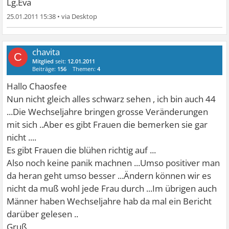
Lg.Eva
25.01.2011 15:38
•
chavita
C
Mitglied
seit:
12.01.2011
Beiträge:
156
Themen:
4
Hallo Chaosfee
Nun nicht gleich alles schwarz sehen , ich bin auch 44
...Die Wechseljahre bringen grosse Veränderungen
mit sich ..Aber es gibt Frauen die bemerken sie gar
nicht ....
Es gibt Frauen die blühen richtig auf ...
Also noch keine panik machnen ...Umso positiver man
da heran geht umso besser ...Ändern können wir es
nicht da muß wohl jede Frau durch ...Im übrigen auch
Männer haben Wechseljahre hab da mal ein Bericht
darüber gelesen ..
Gruß