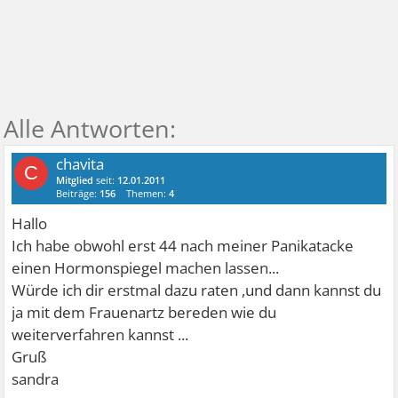
chavita
C
Mitglied
seit:
12.01.2011
Beiträge:
156
Themen:
4
Hallo
Ich habe obwohl erst 44 nach meiner Panikatacke
einen Hormonspiegel machen lassen...
Würde ich dir erstmal dazu raten ,und dann kannst du
ja mit dem Frauenartz bereden wie du
weiterverfahren kannst ...
Gruß
sandra