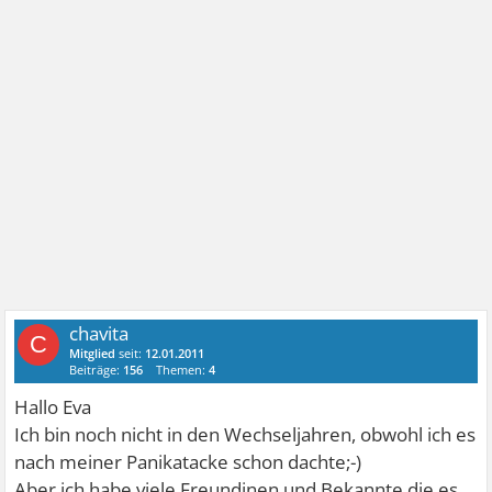
chavita
C
Mitglied
seit:
12.01.2011
Beiträge:
156
Themen:
4
Hallo Eva
Ich bin noch nicht in den Wechseljahren, obwohl ich es
nach meiner Panikatacke schon dachte;-)
Aber ich habe viele Freundinen und Bekannte die es