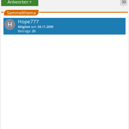
Antworten +
33
Sammelthema
Hope777
H
Mitglied
seit:
04.11.2009
Beiträge:
20