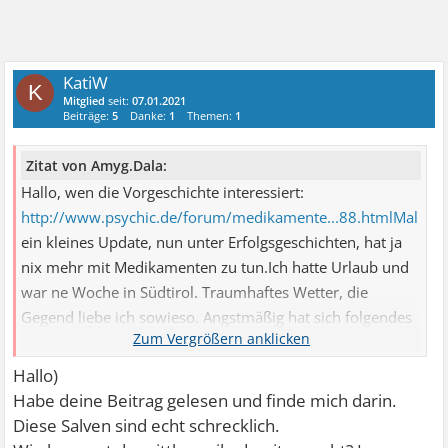
KatiW
K
Mitglied
seit:
07.01.2021
Beiträge:
5
Danke:
1
Themen:
1
Zitat von Amyg.Dala:
Hallo, wen die Vorgeschichte interessiert:
http://www.psychic.de/forum/medikamente...88.htmlMal
ein kleines Update, nun unter Erfolgsgeschichten, hat ja
nix mehr mit Medikamenten zu tun.Ich hatte Urlaub und
war ne Woche in Südtirol. Traumhaftes Wetter, die
Gegend liebe ich sowieso. Angstmäßig hat sich folgendes
getan: Auf der Hinfahrt hatte ich wieder heftige
Herzstolperer und Salven (ca. 15 sec.), die machen mich
Hallo)
irre, weil ich dann denke, "die hat der Kardio noch nie auf
Habe deine Beitrag gelesen und finde mich darin.
einem EKG gesehen, bestimmt bringen die mich
Diese Salven sind echt schrecklich.
irgendwann um". Jugend forscht im Internet: Na klar, so