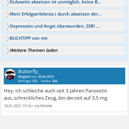
Duloxetin absetzen ist unmöglich, keine Besserung
Mein Erfolgserlebniss ( durch absetzen der Pille)
Depression und Angst überwunden, SSRI mit Plan absetzen
BUCHTIPP von mir
Weitere Themen laden
Butterfly_
Mitglied
seit:
26.06.2019
Beiträge:
372
Danke:
266
Hey, ich schleiche auch seit 3 Jahren Paroxetin
aus..schreckliches Zeug..bin derzeit auf 3,5 mg.
10.01.2021 15:16
•