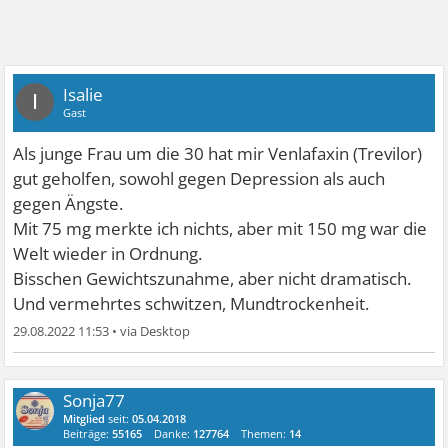
Isalie
I
Gast
Als junge Frau um die 30 hat mir Venlafaxin (Trevilor)
gut geholfen, sowohl gegen Depression als auch
gegen Ängste.
Mit 75 mg merkte ich nichts, aber mit 150 mg war die
Welt wieder in Ordnung.
Bisschen Gewichtszunahme, aber nicht dramatisch.
Und vermehrtes schwitzen, Mundtrockenheit.
29.08.2022 11:53
•
Sonja77
Mitglied
seit:
05.04.2018
Beiträge:
55165
Danke:
127764
Themen:
14