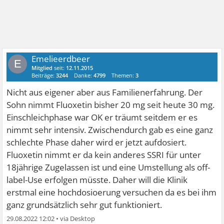
Emelieerdbeer
E
Mitglied
seit:
12.11.2015
Beiträge:
3244
Danke:
4799
Themen:
3
Nicht aus eigener aber aus Familienerfahrung. Der
Sohn nimmt Fluoxetin bisher 20 mg seit heute 30 mg.
Einschleichphase war OK er träumt seitdem er es
nimmt sehr intensiv. Zwischendurch gab es eine ganz
schlechte Phase daher wird er jetzt aufdosiert.
Fluoxetin nimmt er da kein anderes SSRI für unter
18jährige Zugelassen ist und eine Umstellung als off-
label-Use erfolgen müsste. Daher will die Klinik
erstmal eine hochdosioerung versuchen da es bei ihm
ganz grundsätzlich sehr gut funktioniert.
29.08.2022 12:02
•