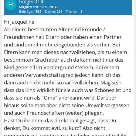
holger014
H
Mitglied
seit:
12.10.2014
Beiträge:
1552
Danke:
219
Themen:
8
Hi Jacqueline
Ab einem bestimmten Alter sind Freunde /
Freundinnen halt Eltern oder haben einen Partner
und sind somit mehr eingebunden als vorher. Bei
Eltern kann man dieses nachvollziehen, bis zu einem
bestimmten Grad (aber auch da kann nicht nur das
Kind generell im Vordergrund stehen). Bei einem
anderen Verwandschaftsgrad jedoch kann ich das
dann auch nicht mehr so nachvollziehen. Mag sein,
dass das Kind wirklich für sie auch was Schönes ist und
dass sie nun als "Oma" anerkannt wird. Darüber
hinaus sollte man aber nicht seine Umwelt vergessen
und auch Freundschaften (weiter) pflegen.
Hast Du ihr denn das direkt mal gesagt, dass Du
denkst, Du kommst evtl. zu kurz? Also nicht
rumgedruckst, sondern mal tacheles geredet mit ihr,