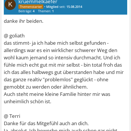
kruemmelkaefer
K
•
Mitglied
seit:
15.08.2014
Beiträge:
4
Themen:
1
danke ihr beiden.
@ goliath
das stimmt- ja ich habe mich selbst gefunden -
allerdings war es ein wirklicher schwerer Weg den
wohl kaum jemand so intensiv durchmacht. Und ich
fühle mich echt gut mit mir selbst - bin total froh das
ich das alles halbwegs gut überstanden habe und mir
das ganze realtiv "problemlos" geglückt - ohne
gemobbt zu werden oder ähnlichem.
Auch steht meine kleine Familie hinter mir was
unheimlich schön ist.
@ Terri
Danke für das Mitgefühl auch an dich.
Ja, absolut. Ich bewerbe mich auch schon gar nicht