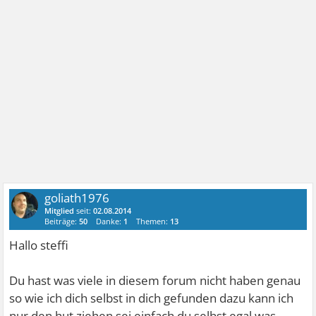
goliath1976
Mitglied
seit:
02.08.2014
Beiträge:
50
Danke:
1
Themen:
13
Hallo steffi
Du hast was viele in diesem forum nicht haben genau
so wie ich dich selbst in dich gefunden dazu kann ich
nur den hut ziehen sei einfach du selbst egal was