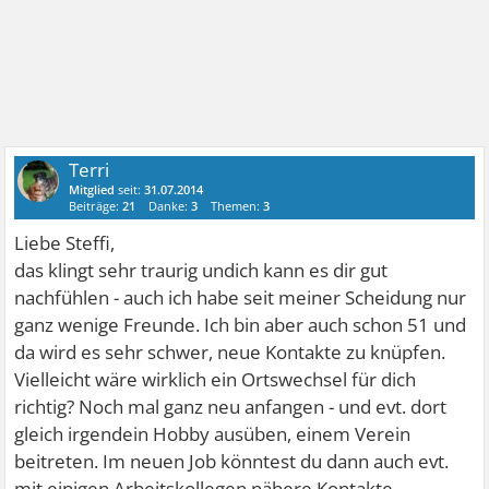
Terri
Mitglied
seit:
31.07.2014
Beiträge:
21
Danke:
3
Themen:
3
Liebe Steffi,
das klingt sehr traurig undich kann es dir gut
nachfühlen - auch ich habe seit meiner Scheidung nur
ganz wenige Freunde. Ich bin aber auch schon 51 und
da wird es sehr schwer, neue Kontakte zu knüpfen.
Vielleicht wäre wirklich ein Ortswechsel für dich
richtig? Noch mal ganz neu anfangen - und evt. dort
gleich irgendein Hobby ausüben, einem Verein
beitreten. Im neuen Job könntest du dann auch evt.
mit einigen Arbeitskollegen nähere Kontakte