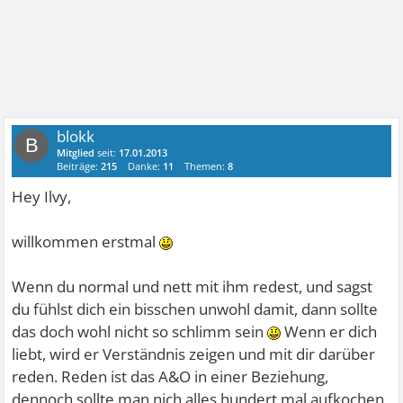
blokk
B
Mitglied
seit:
17.01.2013
Beiträge:
215
Danke:
11
Themen:
8
Hey Ilvy,
willkommen erstmal
Wenn du normal und nett mit ihm redest, und sagst
du fühlst dich ein bisschen unwohl damit, dann sollte
das doch wohl nicht so schlimm sein
Wenn er dich
liebt, wird er Verständnis zeigen und mit dir darüber
reden. Reden ist das A&O in einer Beziehung,
dennoch sollte man nich alles hundert mal aufkochen