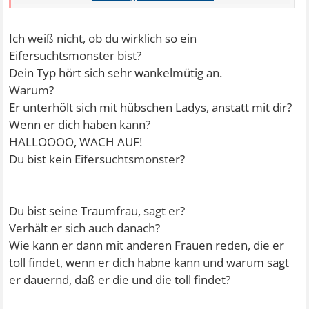
weiß wirklich, dass er null Gründe hat mich zu Betrügen.
Allerdings komme ich garnicht drauf klar, wenn er sagt,
Ich weiß nicht, ob du wirklich so ein
das er die oder jene toll findet/fand oder die sei hübsch.
Eifersuchtsmonster bist?
Ich raste dann innerlich immer komplett aus, weiß aber,
Dein Typ hört sich sehr wankelmütig an.
das es mein Problem ist und nicht seins. Außerdem
Warum?
komme ich nicht drauf klar, wenn er sich auf Partys mit
Er unterhölt sich mit hübschen Ladys, anstatt mit dir?
Mädels unterhält, wo ich weiß, das er die toll findet. Oder
Wenn er dich haben kann?
mit Kumpels über Frauen redet. Da geht sofort mein
HALLOOOO, WACH AUF!
Gedankenkarusell los und ich kann es einfach nicht
Du bist kein Eifersuchtsmonster?
ausschalten. Dabei brauche ich mich nun wirklich nicht
verstecken und eig habe ich ein super Selbstbewusstsein.
In den Momenten aber leider nicht... Weiß jmd ein Rat,
Du bist seine Traumfrau, sagt er?
wie ich gegen diese Gedanken ankomme?
Verhält er sich auch danach?
Ich weiß einfach nicht mehr weiter. Klar habe ich mit ihm
Wie kann er dann mit anderen Frauen reden, die er
schonmal drüber geredet, aber er meint auch, dass er
toll findet, wenn er dich habne kann und warum sagt
sich nicht komplett für mich ändern kann und soll er ja
er dauernd, daß er die und die toll findet?
auch nicht.. Ich will ihn auch nicht immer drauf
ansprechen, schlucke meinen Ärger runter und kriege