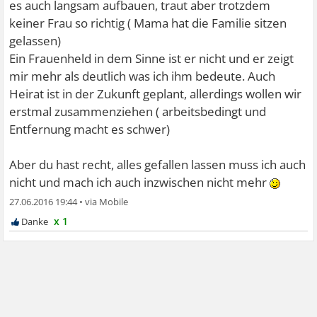
es auch langsam aufbauen, traut aber trotzdem
fremdzugehen
keiner Frau so richtig ( Mama hat die Familie sitzen
- ich entscheide meine angst, ihn an ein änderes mädchen
gelassen)
abzulegen, weil diese angst mir nicht guttut
Ein Frauenheld in dem Sinne ist er nicht und er zeigt
mir mehr als deutlich was ich ihm bedeute. Auch
Und weißt du, was du davon hast, wenn du einfach den
Heirat ist in der Zukunft geplant, allerdings wollen wir
Gedanken folgst, die dich beruhigen?
erstmal zusammenziehen ( arbeitsbedingt und
- wenn mein freund bei mir ist, weil er mich liebt, dann
Entfernung macht es schwer)
kann ich jeden augenblick mit ihm genießen und dankbar
sein
Aber du hast recht, alles gefallen lassen muss ich auch
- wenn mein typ am besten zu ihm passt, brauche ich mir
nicht und mach ich auch inzwischen nicht mehr
keine sorgen zu machen, dass er ans fremdgehen denkt
- wenn er keine gründe hat, mir fremdzugehen, kann ich
27.06.2016 19:44
•
mich sicher fühlen
x 1
- wenn ich meine angst ablege, habe ich den kopf frei, um
ihn mit freuden zu empfangen, wenn er wieder kommt
Und merkst du schon die vorteile, anders zu denken?
- wenn ich jeden augenblick mit ihm genießen kann, dann