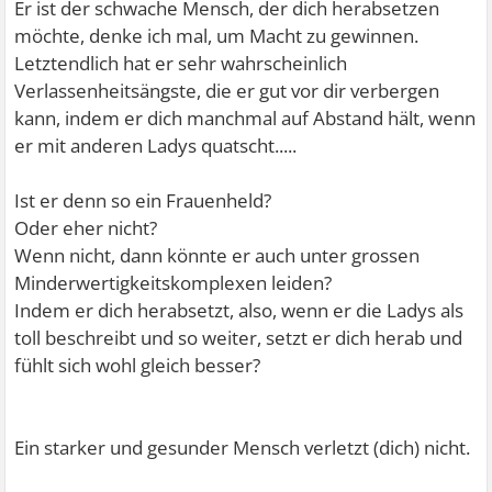
Er ist der schwache Mensch, der dich herabsetzen
Magenschmerzen..
möchte, denke ich mal, um Macht zu gewinnen.
Ich danke Euch schonmal fürs durchlesen und hoffe, ihr
Letztendlich hat er sehr wahrscheinlich
könnt mir etwas helfen..
Verlassenheitsängste, die er gut vor dir verbergen
LG
kann, indem er dich manchmal auf Abstand hält, wenn
er mit anderen Ladys quatscht.....
Ist er denn so ein Frauenheld?
Oder eher nicht?
Wenn nicht, dann könnte er auch unter grossen
Minderwertigkeitskomplexen leiden?
Indem er dich herabsetzt, also, wenn er die Ladys als
toll beschreibt und so weiter, setzt er dich herab und
fühlt sich wohl gleich besser?
Ein starker und gesunder Mensch verletzt (dich) nicht.