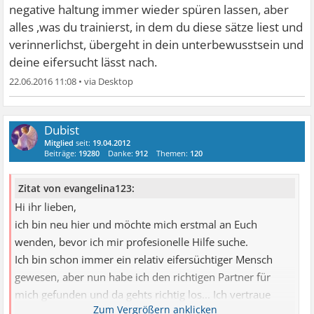
negative haltung immer wieder spüren lassen, aber
alles ,was du trainierst, in dem du diese sätze liest und
verinnerlichst, übergeht in dein unterbewusstsein und
deine eifersucht lässt nach.
22.06.2016 11:08
•
Dubist
Mitglied
seit:
19.04.2012
Beiträge:
19280
Danke:
912
Themen:
120
Zitat von evangelina123:
Hi ihr lieben,
ich bin neu hier und möchte mich erstmal an Euch
wenden, bevor ich mir profesionelle Hilfe suche.
Ich bin schon immer ein relativ eifersüchtiger Mensch
gewesen, aber nun habe ich den richtigen Partner für
mich gefunden und da gehts richtig los... Ich vertraue
ihm, wenn er sagt, dass ich seine Traumfrau bin und ich