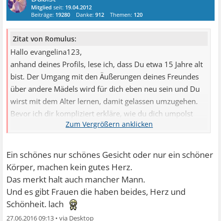
Mitglied
seit:
19.04.2012
Beiträge:
19280
Danke:
912
Themen:
120
Zitat von Romulus:
Hallo evangelina123,
anhand deines Profils, lese ich, dass Du etwa 15 Jahre alt
bist. Der Umgang mit den Äußerungen deines Freundes
über andere Mädels wird für dich eben neu sein und Du
wirst mit dem Alter lernen, damit gelassen umzugehen.
Bevor ich dir kompliziert erkläre, wie du dich umpolst
gebe ich dir vorab kleine wirksame tips.
Das ist deine momentane verfassung, die ich an dir
Ein schönes nur schönes Gesicht oder nur ein schöner
erkenne
Körper, machen kein gutes Herz.
- Du vergleichst dich oft mit andern mädchen
Das merkt halt auch mancher Mann.
- du begegnest viele mädchen, die deiner meinung nach
Und es gibt Frauen die haben beides, Herz und
hübscher aussehen
Schönheit. lach
- hübschere frauen habe größere chancen, deinen freund
27.06.2016 09:13
•