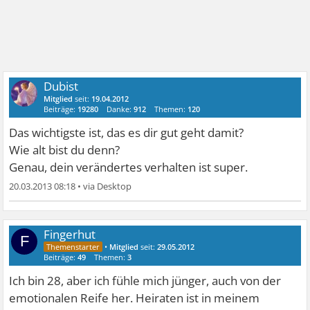
Dubist
Mitglied
seit:
19.04.2012
Beiträge:
19280
Danke:
912
Themen:
120
Das wichtigste ist, das es dir gut geht damit?
Wie alt bist du denn?
Genau, dein verändertes verhalten ist super.
20.03.2013 08:18
•
Fingerhut
F
•
Mitglied
seit:
29.05.2012
Beiträge:
49
Themen:
3
Ich bin 28, aber ich fühle mich jünger, auch von der
emotionalen Reife her. Heiraten ist in meinem