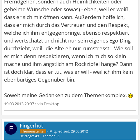
Fremdgehen, sondern auch Heimlichkeiten oder
geheime Wünsche oder sowas) - eben, weil er weiß,
dass er sich mir öffnen kann. Außerdem hoffe ich,
dass er mich durch das Vertrauen und den Respekt,
welche ich ihm entgegenbringe, ebenso respektiert
und wertschätzt und nicht nur sein eigenes Ego-Ding
durchzieht, weil "die Alte eh nur rumstresst". Wie soll
er mich denn respektieren, wenn ich mich so klein
mache und ihm ängstlich am Rockzipfel hänge? Dann
ist doch klar, dass er tut, was er will - weil ich ihm kein
ebenbürtiges Gegenüber bin.
Soweit meine Gedanken zu dem Themenkomplex.
19.03.2013 20:37
•
Fingerhut
F
•
Mitglied
seit:
29.05.2012
Beiträge:
49
Themen:
3