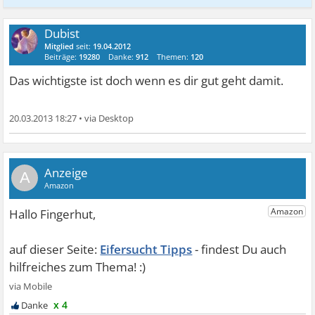
Dubist
Mitglied
seit:
19.04.2012
Beiträge:
19280
Danke:
912
Themen:
120
Das wichtigste ist doch wenn es dir gut geht damit.
20.03.2013 18:27
•
A
Eifersucht Tipps
x 4