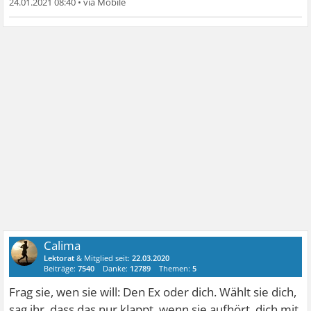
24.01.2021 08:40
•
Calima
Lektorat
& Mitglied seit:
22.03.2020
Beiträge:
7540
Danke:
12789
Themen:
5
Frag sie, wen sie will: Den Ex oder dich. Wählt sie dich,
sag ihr, dass das nur klappt, wenn sie aufhört, dich mit