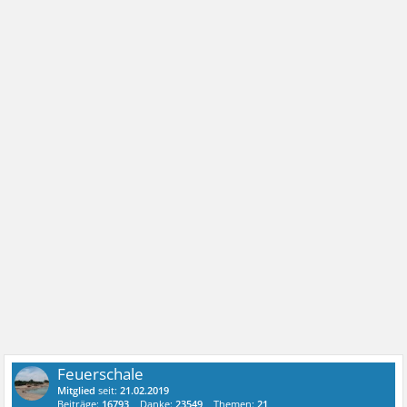
Feuerschale
Mitglied
seit:
21.02.2019
Beiträge:
16793
Danke:
23549
Themen:
21