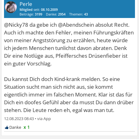
Perle
Mitglied
seit:
08.10.2009
Beiträge:
3199
Danke:
2954
Themen:
43
@Nicky78 da gebe ich @Abendschein absolut Recht.
Auch ich machte den Fehler, meinen Führungskräften
von meiner Angststörung zu erzählen, heute würde
ich jedem Menschen tunlichst davon abraten. Denk
Dir eine Notlüge aus, Pfeiffersches Drüsenfieber ist
ein guter Vorschlag.
Du kannst Dich doch Kind-krank melden. So eine
Situation sucht man sich nicht aus, sie kommt
eigentlich immer im falschen Moment. Klar ist das für
Dich ein doofes Gefühl aber da musst Du dann drüber
stehen. Die Leute reden eh, egal was man tut.
12.08.2023 08:43
•
x 1