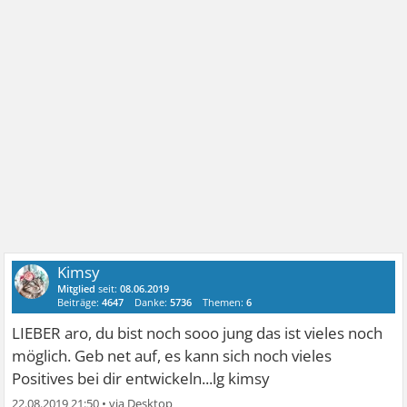
Kimsy
Mitglied
seit:
08.06.2019
Beiträge:
4647
Danke:
5736
Themen:
6
LIEBER aro, du bist noch sooo jung das ist vieles noch
möglich. Geb net auf, es kann sich noch vieles
Positives bei dir entwickeln...lg kimsy
22.08.2019 21:50
•