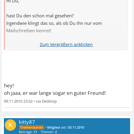
Hi Du,
hast Du den schon mal gesehen?
Irgendwie klingt das so, als ob Du ihn nur vom
Mailschreiben kennst!
LG
hey!
oh jaaa, er war lange sogar en guter Freund!
09.11.2010 23:32
•
kitty87
K
•
Mitglied
seit:
03.11.2010
Beiträge:
11
Themen:
2