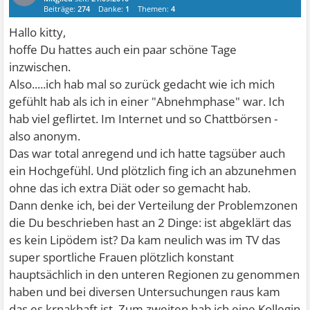
Beiträge:
274
Danke:
1
Themen:
4
Hallo kitty,
hoffe Du hattes auch ein paar schöne Tage
inzwischen.
Also.....ich hab mal so zurück gedacht wie ich mich
gefühlt hab als ich in einer "Abnehmphase" war. Ich
hab viel geflirtet. Im Internet und so Chattbörsen -
also anonym.
Das war total anregend und ich hatte tagsüber auch
ein Hochgefühl. Und plötzlich fing ich an abzunehmen
ohne das ich extra Diät oder so gemacht hab.
Dann denke ich, bei der Verteilung der Problemzonen
die Du beschrieben hast an 2 Dinge: ist abgeklärt das
es kein Lipödem ist? Da kam neulich was im TV das
super sportliche Frauen plötzlich konstant
hauptsächlich in den unteren Regionen zu genommen
haben und bei diversen Untersuchungen raus kam
das es krnakhaft ist. Zum zweiten hab ich eine Kollegin