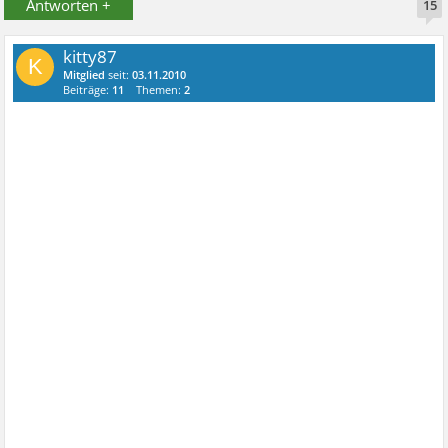
Antworten +
15
kitty87
K
Mitglied
seit:
03.11.2010
Beiträge:
11
Themen:
2