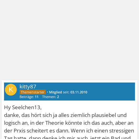
kitty87
K
•
Mitglied
seit:
03.11.2010
Beiträge:
11
Themen:
2
Hy Seelchen13,
danke, das hört sich ja alles ziemlich plausiebel und
logisch an, in der Theorie könnte ich das auch, aber an
der Prxis scheitert es dann. Wenn ich einen stressigen
Tag hatte, dann denke ich mir auch, jetzt ein Bad und