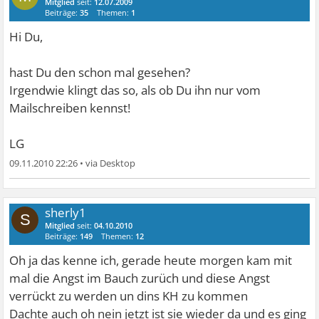
Mitglied
seit:
12.07.2009
Beiträge:
35
Themen:
1
Hi Du,
hast Du den schon mal gesehen?
Irgendwie klingt das so, als ob Du ihn nur vom
Mailschreiben kennst!
LG
09.11.2010 22:26
•
sherly1
S
Mitglied
seit:
04.10.2010
Beiträge:
149
Themen:
12
Oh ja das kenne ich, gerade heute morgen kam mit
mal die Angst im Bauch zurüch und diese Angst
verrückt zu werden un dins KH zu kommen
Dachte auch oh nein jetzt ist sie wieder da und es ging