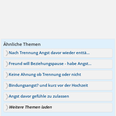
auch genießen. Auch verletzte ich mich (bewusst) nicht
mehr selbst und habe es auch jetzt obwohl es sehr
schwer ist unter Kontrolle. Meine größte Angst ist wirklich
dass mir die Trennung zu sehr weh tut und ich auch
Schuldgefühle bekomme und deswegen wieder zurück
gehe, weil es ja schonmal sp war
Ähnliche Themen
Nach Trennung Angst davor wieder enttäuscht zu werden
Freund will Beziehungspause - habe Angst vor Trennung
Keine Ahnung ob Trennung oder nicht
Bindungsangst? und kurz vor der Hochzeit
Angst davor gefühle zu zulassen
Weitere Themen laden