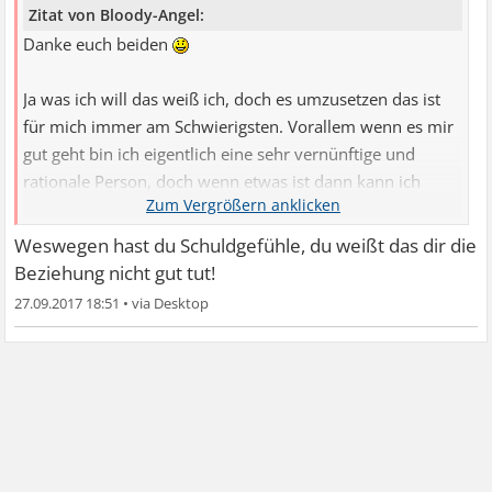
Zitat von Bloody-Angel:
Danke euch beiden
Ja was ich will das weiß ich, doch es umzusetzen das ist
für mich immer am Schwierigsten. Vorallem wenn es mir
gut geht bin ich eigentlich eine sehr vernünftige und
rationale Person, doch wenn etwas ist dann kann ich
meine Meinung plötzlich um 180 Grad drehen. Also wenn
etwas schwierig wird dann kann ich nicht mehr vernünftig
Weswegen hast du Schuldgefühle, du weißt das dir die
denken und ich handle nur noch was in diesem Moment
Beziehung nicht gut tut!
das kleinste Übel ist und ich kann nicht mehr auf lange
27.09.2017 18:51
•
Sicht denken. Ich will dann nur noch, dass es "aufhört".
Ich arbeite ja schon lange an mir und ich habe auch schon
viel erreicht, doch dass ich noch nicht gesund bin merke
ich, vorallem in schwierigen Zeiten. Früher zb konnte ich
überhaupt nicht alleine sein, ich hab immer jemand um
mich gebraucht. Das habe ich jetzt aber gelernt und kann
es, vorallem momentan da es sehr stressig zu Hause ist,