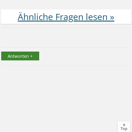
Antworten +
∧
Top