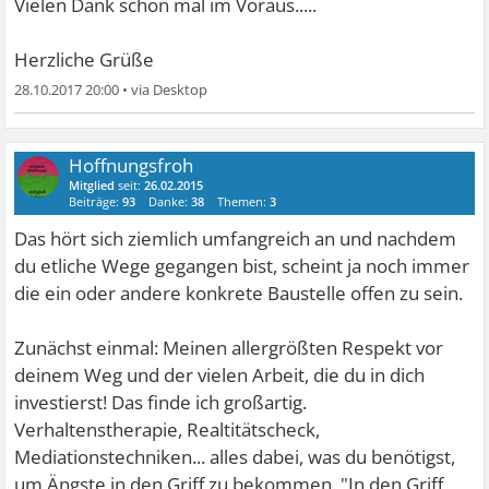
Vielen Dank schon mal im Voraus.....
Herzliche Grüße
28.10.2017 20:00
•
Hoffnungsfroh
Mitglied
seit:
26.02.2015
Beiträge:
93
Danke:
38
Themen:
3
Das hört sich ziemlich umfangreich an und nachdem
du etliche Wege gegangen bist, scheint ja noch immer
die ein oder andere konkrete Baustelle offen zu sein.
Zunächst einmal: Meinen allergrößten Respekt vor
deinem Weg und der vielen Arbeit, die du in dich
investierst! Das finde ich großartig.
Verhaltenstherapie, Realtitätscheck,
Mediationstechniken... alles dabei, was du benötigst,
um Ängste in den Griff zu bekommen. "In den Griff