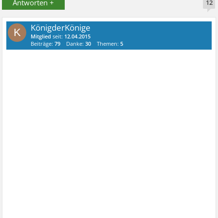
Antworten +
12
KönigderKönige
K
Mitglied
seit:
12.04.2015
Beiträge:
79
Danke:
30
Themen:
5