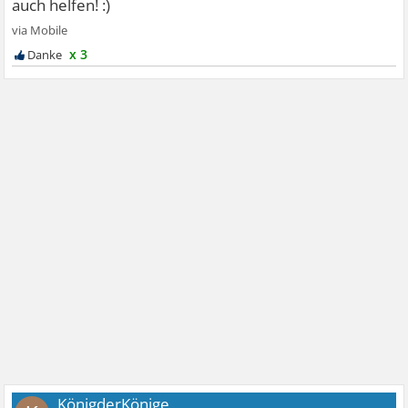
x 3
KönigderKönige