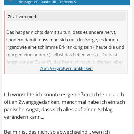
Beiträge:
79
Danke:
30
Themen:
5
Zitat von med:
Das hat gar nichts damit zu tun, dass es andere nervt,
sondern damit, dass man sich mit der Sorge, es könnte
irgendwie eine schlimme Erkrankung sein ( heute die und
morgen eine andere ) selbst das Leben versa.. Du hast
Angst vor der Zukunft, das kann ich nachvollziehen, aber
nicht Deine Zukunft sieht düster aus, sondern Deine
Gegenwart. Du kannst doch nicht Dein Leben genießen,
wenn Du ständig nach Symptomen googelst und auf die
absurdesten Krankheiten kommst. Die Cyberchondrie ist
Ich wünschte ich könnte es genießen. Ich leide auch
für mehr schwere Krankheiten verantwortlich als als man
oft an Zwangsgedanken, manchmal habe ich einfach
denkt.
panische Angst, dass sich alles auf einen Schlag
verändern kann...
Bei mir ist das nicht so abwechselnd... wen ich