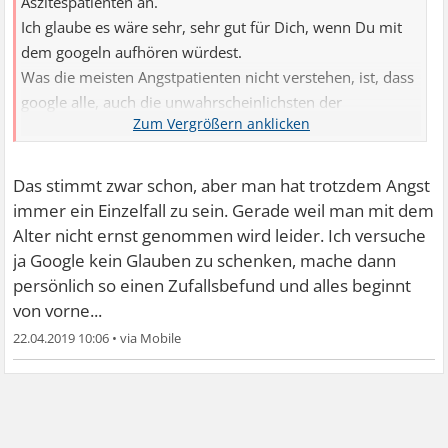
Aszitespatienten an.
Ich glaube es wäre sehr, sehr gut für Dich, wenn Du mit
dem googeln aufhören würdest.
Was die meisten Angstpatienten nicht verstehen, ist, dass
google alle, auch die unwahrscheinlichsten der
unwahrscheinlichen Diagnosen bei der Symptomsuche
aufführt. Ein Pickel ist dann z.B. ein nekrotisierender
Tumor.
Das stimmt zwar schon, aber man hat trotzdem Angst
immer ein Einzelfall zu sein. Gerade weil man mit dem
Alter nicht ernst genommen wird leider. Ich versuche
ja Google kein Glauben zu schenken, mache dann
persönlich so einen Zufallsbefund und alles beginnt
von vorne...
22.04.2019 10:06
•