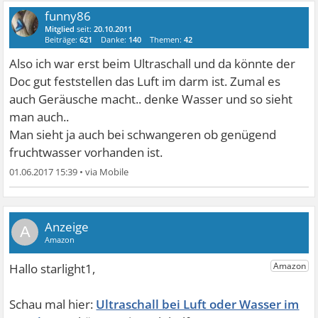
funny86
Mitglied
seit:
20.10.2011
Beiträge:
621
Danke:
140
Themen:
42
Also ich war erst beim Ultraschall und da könnte der
Doc gut feststellen das Luft im darm ist. Zumal es
auch Geräusche macht.. denke Wasser und so sieht
man auch..
Man sieht ja auch bei schwangeren ob genügend
fruchtwasser vorhanden ist.
01.06.2017 15:39
•
A
Ultraschall bei Luft oder Wasser im