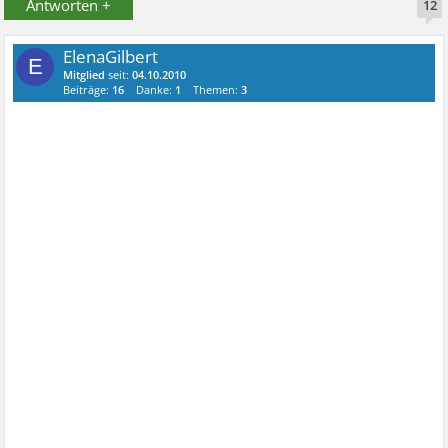
Antworten +
12
ElenaGilbert
E
Mitglied
seit:
04.10.2010
Beiträge:
16
Danke:
1
Themen:
3