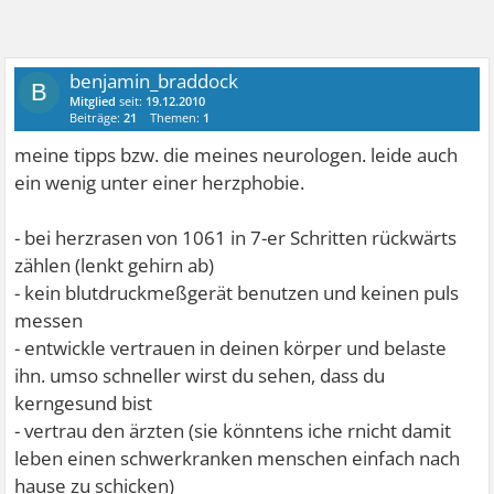
benjamin_braddock
B
Mitglied
seit:
19.12.2010
Beiträge:
21
Themen:
1
meine tipps bzw. die meines neurologen. leide auch
ein wenig unter einer herzphobie.
- bei herzrasen von 1061 in 7-er Schritten rückwärts
zählen (lenkt gehirn ab)
- kein blutdruckmeßgerät benutzen und keinen puls
messen
- entwickle vertrauen in deinen körper und belaste
ihn. umso schneller wirst du sehen, dass du
kerngesund bist
- vertrau den ärzten (sie könntens iche rnicht damit
leben einen schwerkranken menschen einfach nach
hause zu schicken)