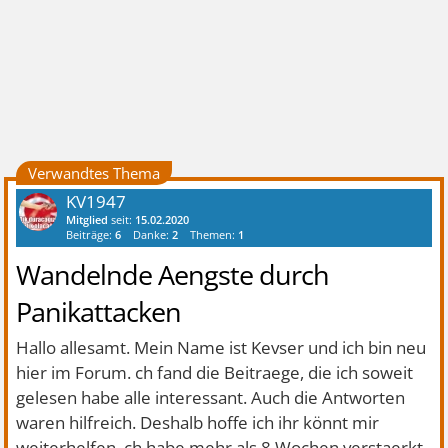
Verwandtes Thema
KV1947
Mitglied
seit:
15.02.2020
Beiträge:
6
Danke:
2
Themen:
1
Wandelnde Aengste durch
Panikattacken
Hallo allesamt. Mein Name ist Kevser und ich bin neu
hier im Forum. ch fand die Beitraege, die ich soweit
gelesen habe alle interessant. Auch die Antworten
waren hilfreich. Deshalb hoffe ich ihr könnt mir
weiterhelfen. ch habe mehr als 8 Wochen verstaerkt