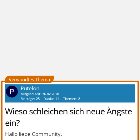
Verwandtes Thema
Puteloni
P
Mitglied
seit:
26.02.2020
Beiträge:
25
Danke:
14
Themen:
2
Wieso schleichen sich neue Ängste
ein?
Hallo liebe Community,