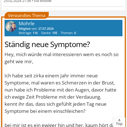
25.02.2024 21:36
•
Verwandtes Thema
Mohrle
Mitglied
seit:
27.07.2024
Beiträge:
116
Danke:
105
Themen:
6
Ständig neue Symptome?
Hey, mich würde mal interessieren wem es noch so
geht wie mir,
Ich habe seit zirka einem Jahr immer neue
Symptome, mal waren es Schmerzen in der Brust,
nun habe ich Probleme mit den Augen, davor hatte
ich ewige Zeit Probleme mit der Verdauung.
kennt ihr das, dass sich gefühlt jeden Tag neue
Symptome bei einem einschleichen?
∧
Top
bei mir ist es ein ewiger hin und her, kaum hört das