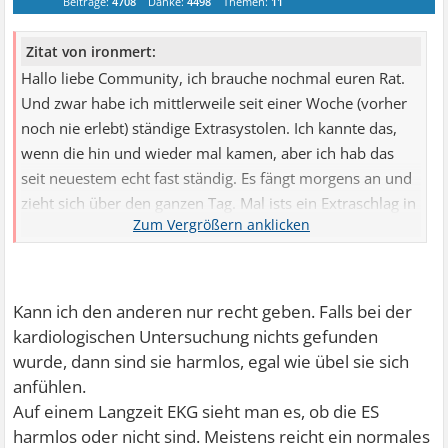
Beiträge:
4708
Danke:
4498
Themen:
11
Zitat von ironmert:
Hallo liebe Community, ich brauche nochmal euren Rat.
Und zwar habe ich mittlerweile seit einer Woche (vorher
noch nie erlebt) ständige Extrasystolen. Ich kannte das,
wenn die hin und wieder mal kamen, aber ich hab das
seit neuestem echt fast ständig. Es fängt morgens an und
zieht sich über den ganzen Tag. Mal ists ein Extraschlag in
der Minute, mal 5-10 und mal hab ich 10 Minuten ruhe.
Ich hatte in der Vergangenheit etliche kardiologische
Untersuchungen, von ruhe Ekgs bis mehrere Male
Ultraschall und 72 Stunden ekg. Alles ohne relevanz und
Kann ich den anderen nur recht geben. Falls bei der
ich bin gesund laut Ärztestab. Diese Extrasystolen die jetzt
kardiologischen Untersuchung nichts gefunden
öfter auftreten hatte ich damals (noch im August
wurde, dann sind sie harmlos, egal wie übel sie sich
untersucht) nicht. War gestern in der Notaufnahme weil
anfühlen.
ich echt angst hatte und ausgerechnet dort beim Ekg hatte
Auf einem Langzeit EKG sieht man es, ob die ES
ich natürlich keine Extraschläge, als ich aber dann wieder
harmlos oder nicht sind. Meistens reicht ein normales