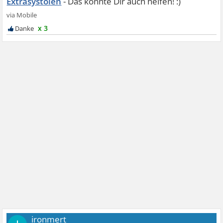
Extrasystolen
x 3
ironmert