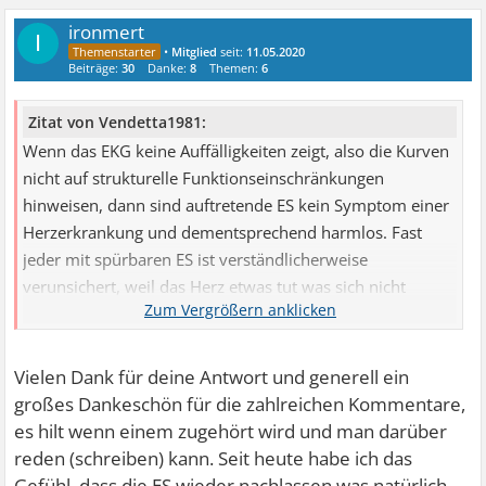
ironmert
I
•
Mitglied
seit:
11.05.2020
Beiträge:
30
Danke:
8
Themen:
6
Zitat von Vendetta1981:
Wenn das EKG keine Auffälligkeiten zeigt, also die Kurven
nicht auf strukturelle Funktionseinschränkungen
hinweisen, dann sind auftretende ES kein Symptom einer
Herzerkrankung und dementsprechend harmlos. Fast
jeder mit spürbaren ES ist verständlicherweise
verunsichert, weil das Herz etwas tut was sich nicht
angenehm anfühlt. Da kollidiert die Aussage des Arztes,
dass man nichts feststellen kann mit deinen
Empfindungen. Ungeachtet dessen hat er aber recht.
Vielen Dank für deine Antwort und generell ein
Organisch bist du gesund und brauchst keine Angst
großes Dankeschön für die zahlreichen Kommentare,
haben, auch wenn die ES unangenehm sind.
es hilt wenn einem zugehört wird und man darüber
reden (schreiben) kann. Seit heute habe ich das
Gefühl, dass die ES wieder nachlassen was natürlich