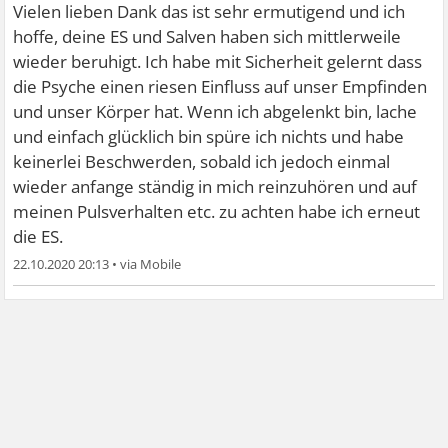
auch der Fall das die Extrasystolen sich mit der Zeit
Vielen lieben Dank das ist sehr ermutigend und ich
immer wieder verändert haben um mir erneut Angst zu
hoffe, deine ES und Salven haben sich mittlerweile
machen( was sie mehr als erfolgreich schaffen) also mach
wieder beruhigt. Ich habe mit Sicherheit gelernt dass
dir keine Sorgen wenn ich noch lebe mit ständigen Salven
die Psyche einen riesen Einfluss auf unser Empfinden
dann ist es bei dir auch ungefährlich. Liebe Grüße
und unser Körper hat. Wenn ich abgelenkt bin, lache
und einfach glücklich bin spüre ich nichts und habe
keinerlei Beschwerden, sobald ich jedoch einmal
wieder anfange ständig in mich reinzuhören und auf
meinen Pulsverhalten etc. zu achten habe ich erneut
die ES.
22.10.2020 20:13
•