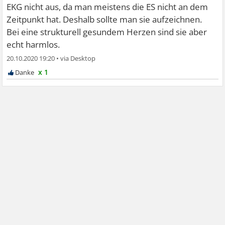
nach Hause gefahren bin ging wieder die Post ab. Ich
EKG nicht aus, da man meistens die ES nicht an dem
habe heute auch mit meinem Hausarzt drüber
Zeitpunkt hat. Deshalb sollte man sie aufzeichnen.
gesprochen und er sagt meine psyche lässt mein herz
Bei eine strukturell gesundem Herzen sind sie aber
stolpern, ich soll mir nicht so viele sorgen machen. Gibt
echt harmlos.
es hier vielleicht jemaden der auch mal so ähnliches
20.10.2020 19:20
•
hatte? Kann mir jemand allgemein ein bisschen
x 1
weiterhelfen? Dankesehr.