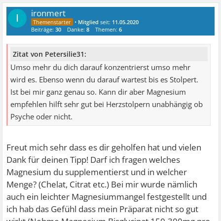
ironmert
I
•
Mitglied
seit:
11.05.2020
Beiträge:
30
Danke:
8
Themen:
6
Zitat von Petersilie31:
Umso mehr du dich darauf konzentrierst umso mehr
wird es. Ebenso wenn du darauf wartest bis es Stolpert.
Ist bei mir ganz genau so. Kann dir aber Magnesium
empfehlen hilft sehr gut bei Herzstolpern unabhängig ob
Psyche oder nicht.
Freut mich sehr dass es dir geholfen hat und vielen
Dank für deinen Tipp! Darf ich fragen welches
Magnesium du supplementierst und in welcher
Menge? (Chelat, Citrat etc.) Bei mir wurde nämlich
auch ein leichter Magnesiummangel festgestellt und
ich hab das Gefühl dass mein Präparat nicht so gut