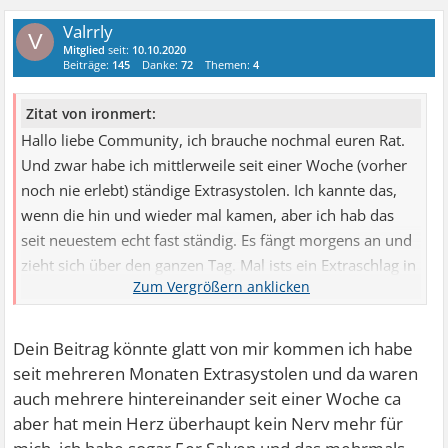
Valrrly
V
Mitglied
seit:
10.10.2020
Beiträge:
145
Danke:
72
Themen:
4
Zitat von ironmert:
Hallo liebe Community, ich brauche nochmal euren Rat.
Und zwar habe ich mittlerweile seit einer Woche (vorher
noch nie erlebt) ständige Extrasystolen. Ich kannte das,
wenn die hin und wieder mal kamen, aber ich hab das
seit neuestem echt fast ständig. Es fängt morgens an und
zieht sich über den ganzen Tag. Mal ists ein Extraschlag in
der Minute, mal 5-10 und mal hab ich 10 Minuten ruhe.
Ich hatte in der Vergangenheit etliche kardiologische
Untersuchungen, von ruhe Ekgs bis mehrere Male
Dein Beitrag könnte glatt von mir kommen ich habe
Ultraschall und 72 Stunden ekg. Alles ohne relevanz und
seit mehreren Monaten Extrasystolen und da waren
ich bin gesund laut Ärztestab. Diese Extrasystolen die jetzt
auch mehrere hintereinander seit einer Woche ca
öfter auftreten hatte ich damals (noch im August
aber hat mein Herz überhaupt kein Nerv mehr für
untersucht) nicht. War gestern in der Notaufnahme weil