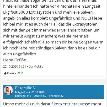
mich, ich habe sogar 5er Salven und das mehrmals
ich echt angst hatte und ausgerechnet dort beim Ekg hatte
hintereinander! Ich hatte vor 4 Monaten ein Langzeit
ich natürlich keine Extraschläge, als ich aber dann wieder
Ekg fast 3000 Extrasystolen und mehrere Salven,
nach Hause gefahren bin ging wieder die Post ab. Ich
angeblich alles komplett ungefährlich und NOCH lebe
habe heute auch mit meinem Hausarzt drüber
ich bei mir ist es auch der Fall das die Extrasystolen
gesprochen und er sagt meine psyche lässt mein herz
sich mit der Zeit immer wieder verändert haben um
stolpern, ich soll mir nicht so viele sorgen machen. Gibt
mir erneut Angst zu machen( was sie mehr als
es hier vielleicht jemaden der auch mal so ähnliches
erfolgreich schaffen) also mach dir keine Sorgen wenn
hatte? Kann mir jemand allgemein ein bisschen
ich noch lebe mit ständigen Salven dann ist es bei dir
weiterhelfen? Dankesehr.
auch ungefährlich.
Liebe Grüße
22.10.2020 01:01
•
x 2
Petersilie31
Mitglied
seit:
01.10.2020
Beiträge:
112
Danke:
59
Themen:
22
Umso mehr du dich darauf konzentrierst umso mehr