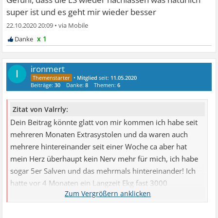
super ist und es geht mir wieder besser
22.10.2020 20:09
•
x 1
ironmert
I
•
Mitglied
seit:
11.05.2020
Beiträge:
30
Danke:
8
Themen:
6
Zitat von Valrrly:
Dein Beitrag könnte glatt von mir kommen ich habe seit
mehreren Monaten Extrasystolen und da waren auch
mehrere hintereinander seit einer Woche ca aber hat
mein Herz überhaupt kein Nerv mehr für mich, ich habe
sogar 5er Salven und das mehrmals hintereinander! Ich
hatte vor 4 Monaten ein Langzeit Ekg fast 3000
Extrasystolen und mehrere Salven, angeblich alles
komplett ungefährlich und NOCH lebe ich bei mir ist es