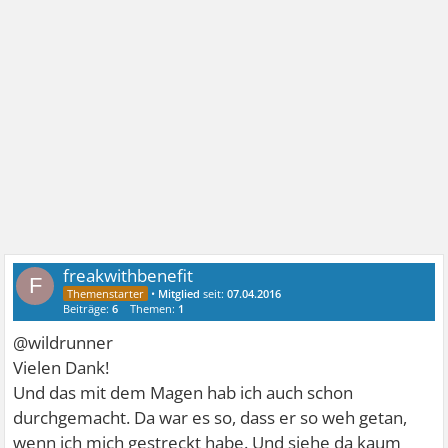
freakwithbenefit
F
•
Mitglied
seit:
07.04.2016
Beiträge:
6
Themen:
1
@wildrunner
Vielen Dank!
Und das mit dem Magen hab ich auch schon
durchgemacht. Da war es so, dass er so weh getan,
wenn ich mich gestreckt habe. Und siehe da kaum