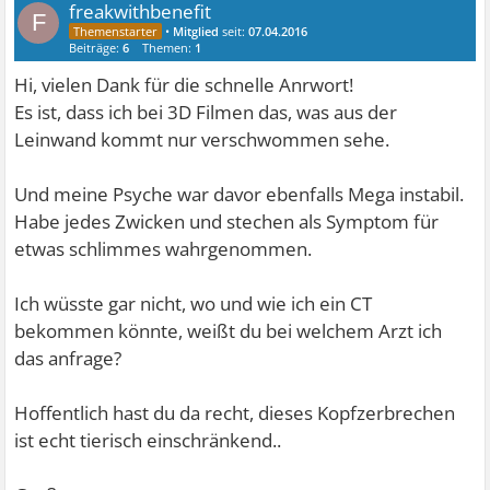
freakwithbenefit
F
•
Mitglied
seit:
07.04.2016
Beiträge:
6
Themen:
1
Hi, vielen Dank für die schnelle Anrwort!
Es ist, dass ich bei 3D Filmen das, was aus der
Leinwand kommt nur verschwommen sehe.
Und meine Psyche war davor ebenfalls Mega instabil.
Habe jedes Zwicken und stechen als Symptom für
etwas schlimmes wahrgenommen.
Ich wüsste gar nicht, wo und wie ich ein CT
bekommen könnte, weißt du bei welchem Arzt ich
das anfrage?
Hoffentlich hast du da recht, dieses Kopfzerbrechen
ist echt tierisch einschränkend..