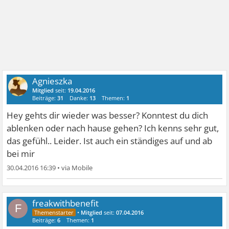
Agnieszka
Mitglied
seit:
19.04.2016
Beiträge:
31
Danke:
13
Themen:
1
Hey gehts dir wieder was besser? Konntest du dich
ablenken oder nach hause gehen? Ich kenns sehr gut,
das gefühl.. Leider. Ist auch ein ständiges auf und ab
bei mir
30.04.2016 16:39
•
freakwithbenefit
F
•
Mitglied
seit:
07.04.2016
Beiträge:
6
Themen:
1