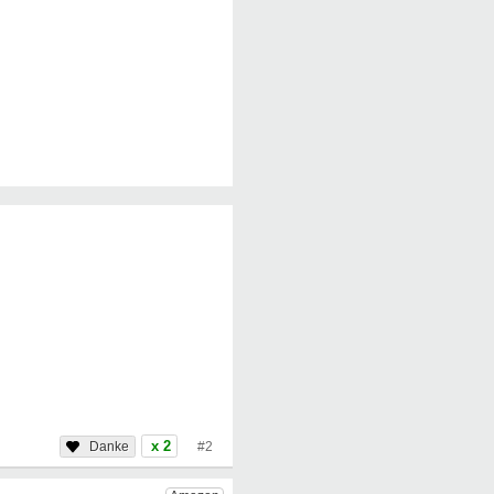
x 2
#2