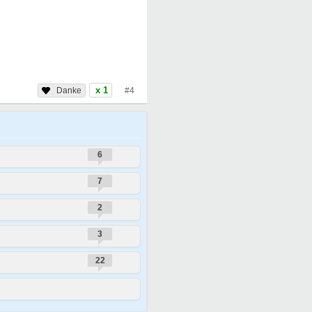
x 1
#4
6
7
2
3
22