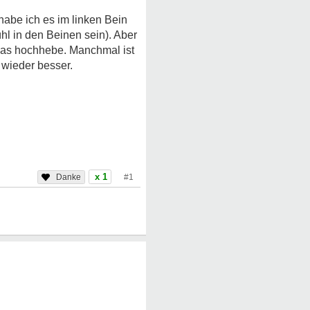
habe ich es im linken Bein
l in den Beinen sein). Aber
 was hochhebe. Manchmal ist
 wieder besser.
x 1
#1