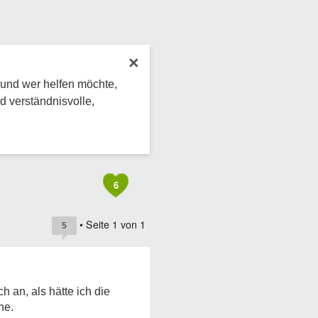
×
 und wer helfen möchte,
d verständnisvolle,
6
• Seite
1
von
1
5
 an, als hätte ich die
he.