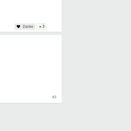
x 3
#3