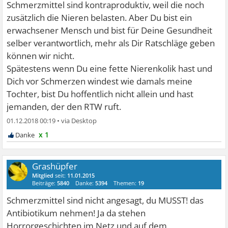
Schmerzmittel sind kontraproduktiv, weil die noch
zusätzlich die Nieren belasten. Aber Du bist ein
erwachsener Mensch und bist für Deine Gesundheit
selber verantwortlich, mehr als Dir Ratschläge geben
können wir nicht.
Spätestens wenn Du eine fette Nierenkolik hast und
Dich vor Schmerzen windest wie damals meine
Tochter, bist Du hoffentlich nicht allein und hast
jemanden, der den RTW ruft.
01.12.2018 00:19
•
x 1
Grashüpfer
Mitglied
seit:
11.01.2015
Beiträge:
5840
Danke:
5394
Themen:
19
Schmerzmittel sind nicht angesagt, du MUSST! das
Antibiotikum nehmen! Ja da stehen
Horrorgeschichten im Netz und auf dem