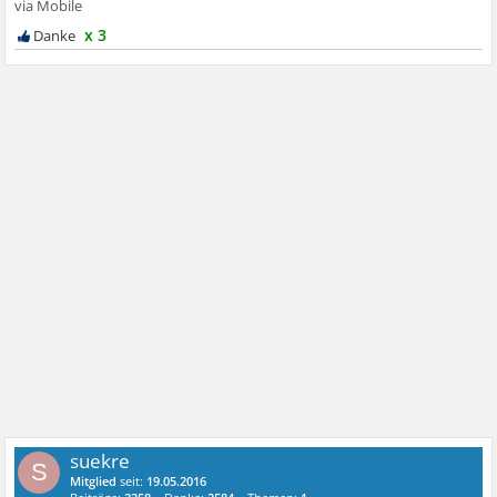
x 3
suekre
S
Mitglied
seit:
19.05.2016