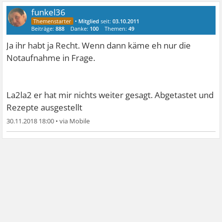
funkel36
•
Mitglied
seit:
03.10.2011
Beiträge:
888
Danke:
100
Themen:
49
Ja ihr habt ja Recht. Wenn dann käme eh nur die
Notaufnahme in Frage.
La2la2 er hat mir nichts weiter gesagt. Abgetastet und
Rezepte ausgestellt
30.11.2018 18:00
•