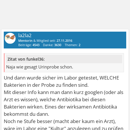
la2la2
Mentorin
& Mitglied seit:
27.11.2016
Beiträge:
4543
Danke:
3630
Themen:
2
Zitat von funkel36:
Naja wie gesagt Urinprobe schon.
Und dann wurde sicher im Labor getestet, WELCHE
Bakterien in der Probe zu finden sind.
Mit dieser Info kann man dann kurz googlen (oder als
Arzt es wissen), welche Antibiotika bei diesen
Bakterien wirken. Eines der wirksamen Antibiotika
bekommst du dann.
Noch ne Stufe besser (macht aber kaum ein Arzt),
wäre im Labor eine "Kultur" anzulegen und zu prüfen