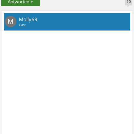
Antworten +
10
Molly69
M
Gast