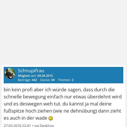
Schnupifrau
Mitglied
seit:
04.04.2015
Beiträge:
442
Danke:
69
Themen:
2
bin kein profi aber ich würde sagen, dass durch die
schnelle bewegung einfach nur etwas überdehnt wird
und es deswegen weh tut. du kannst ja mal deine
fußspitze hoch ziehen (wie ne dehnübung) dann zieht
es auch in der wade
27.03.2016 22:41
•