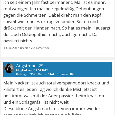
ich seit einem Jahr fast permanent. Mal ist es mehr,
mal weniger. Ich mache regelmäßig Dehnübungen
gegen die Schmerzen. Dabei dreht man den Kopf
soweit wie man es erträgt zu beiden Seiten und
drückt mit den Handen nach. So hat es mein Hausarzt,
der auch Osteopathie macht, auch gemacht. Da
passiert nichts.
13.04.2016 08:58
•
Angstmaus29
Mitglied
seit:
19.04.2012
Beiträge:
3966
Danke:
1441
Themen:
108
Mein Nacken ist auch total verspannt dort knackt und
knistert es jeden Tag wo ich denke Mist jetzt ist
bestimmt was mit der Ader passiert beim knacken
und ein Schlaganfall ist nicht weit
Diese blöde Angst macht es einen immer wieder
schwer dazu hab ich noch so ein blödes