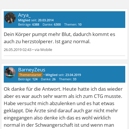
Arya_
Mitglied
seit:
20.03.2014
Beiträge:
6388
Danke:
6300
Themen:
10
Dein Körper pumpt mehr Blut, dadurch kommt es
auch zu herzstolperer. Ist ganz normal.
26.05.2019 02:43
•
BarneyZeus
•
Mitglied
seit:
23.04.2019
Beiträge:
124
Danke:
26
Themen:
33
Ok danke für die Antwort. Heute hatte ich das wieder
aber es war auch sehr warm als ich zum CTG musste.
Habe versucht mich abzulenken und es hat etwas
geklappt. Die Ärzte sind darauf auch gar nicht mehr
eingegangen also denke ich das es wohl wirklich
normal in der Schwangerschaft ist und wenn man