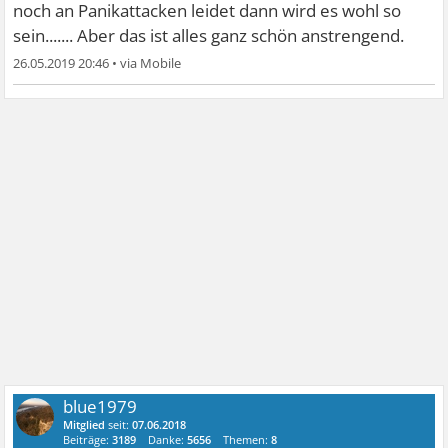
noch an Panikattacken leidet dann wird es wohl so
sein....... Aber das ist alles ganz schön anstrengend.
26.05.2019 20:46
•
blue1979
Mitglied
seit:
07.06.2018
Beiträge:
3189
Danke:
5656
Themen:
8