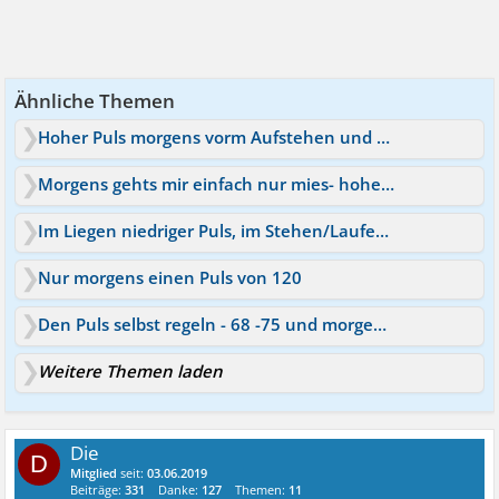
Ähnliche Themen
Hoher Puls morgens vorm Aufstehen und danach
Morgens gehts mir einfach nur mies- hoher Puls Angst- e
Im Liegen niedriger Puls, im Stehen/Laufen hoher Puls
Nur morgens einen Puls von 120
Den Puls selbst regeln - 68 -75 und morgens 58-59
Weitere Themen laden
Die
D
Mitglied
seit:
03.06.2019
Beiträge:
331
Danke:
127
Themen:
11