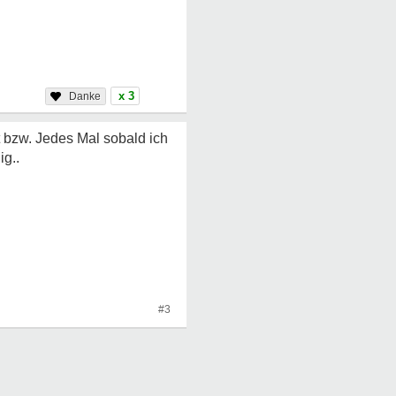
x 3
 bzw. Jedes Mal sobald ich
ig..
#3