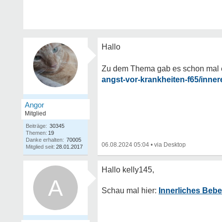
Hallo
Zu dem Thema gab es schon mal ein
angst-vor-krankheiten-f65/inne
Angor
Mitglied
Beiträge:
30345
Themen:
19
Danke erhalten:
70005
06.08.2024 05:04
•
Mitglied seit:
28.01.2017
A
Innerliches Beb