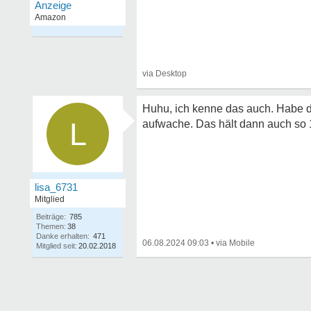
Huhu, ich kenne das auch. Habe da
L
aufwache. Das hält dann auch so 1
lisa_6731
Mitglied
Beiträge:
785
Themen:
38
Danke erhalten:
471
06.08.2024 09:03
•
Mitglied seit:
20.02.2018