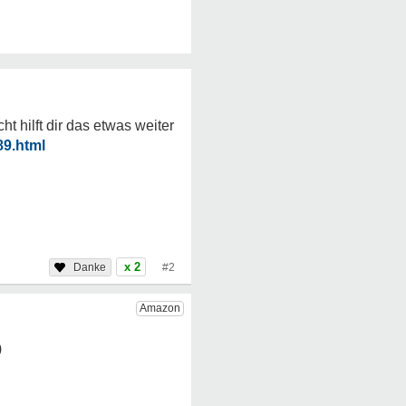
 hilft dir das etwas weiter
89.html
x 2
#2