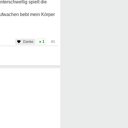
terschwellig spielt die
 Aufwachen bebt mein Körper
x 1
#1