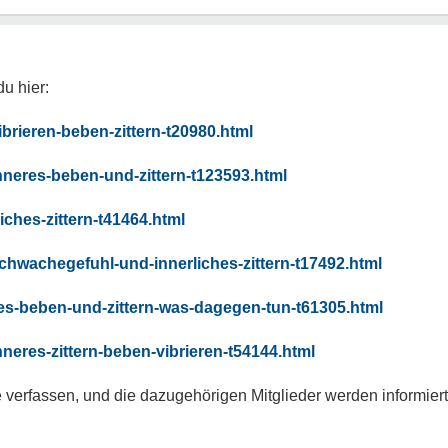
du hier:
brieren-beben-zittern-t20980.html
nneres-beben-und-zittern-t123593.html
iches-zittern-t41464.html
chwachegefuhl-und-innerliches-zittern-t17492.html
res-beben-und-zittern-was-dagegen-tun-t61305.html
neres-zittern-beben-vibrieren-t54144.html
e verfassen, und die dazugehörigen Mitglieder werden informiert