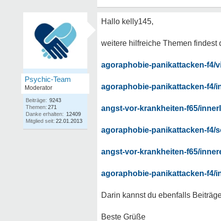
Hallo kelly145,
weitere hilfreiche Themen findest 
agoraphobie-panikattacken-f4/vi
Psychic-Team
agoraphobie-panikattacken-f4/i
Moderator
Beiträge:
9243
Themen:
271
angst-vor-krankheiten-f65/innerl
Danke erhalten:
12409
Mitglied seit:
22.01.2013
agoraphobie-panikattacken-f4/s
angst-vor-krankheiten-f65/inne
agoraphobie-panikattacken-f4/in
Darin kannst du ebenfalls Beiträg
Beste Grüße