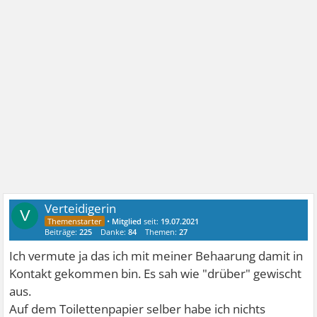
Verteidigerin
V
•
Mitglied
seit:
19.07.2021
Beiträge:
225
Danke:
84
Themen:
27
Ich vermute ja das ich mit meiner Behaarung damit in
Kontakt gekommen bin. Es sah wie "drüber" gewischt
aus.
Auf dem Toilettenpapier selber habe ich nichts